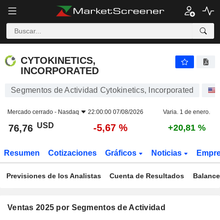
CYTOKINETICS, INCORPORATED
76,76
$
-5,67 %
CYTOKINETICS,
INCORPORATED
Segmentos de Actividad Cytokinetics, Incorporated
Mercado cerrado -
Nasdaq
22:00:00 07/08/2026
Varia. 1 de enero.
USD
-5,67 %
76,76
+20,81 %
Resumen
Cotizaciones
Gráficos
Noticias
Empr
Previsiones de los Analistas
Cuenta de Resultados
Balance
Ventas 2025 por Segmentos de Actividad