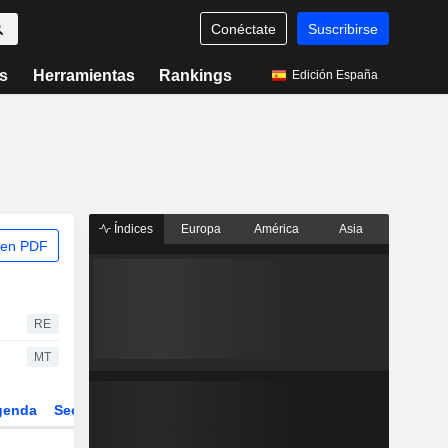
Conéctate
Suscribirse
s
Herramientas
Rankings
Edición España
Índices
Europa
América
Asia
 en PDF
RE
MT
genda
Sector
Derivados
ETFs