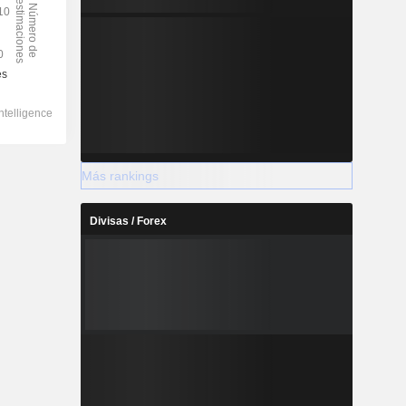
Más rankings
Divisas / Forex