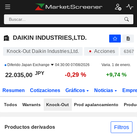
DAIKIN INDUSTRIES,LTD.
22.035,00
¥
-0,29 %
DAIKIN INDUSTRIES,LTD.
Knock-Out Daikin Industries,Ltd.
Acciones
6367
Diferido
Japan Exchange
04:30:00 07/08/2026
Varia. 1 de enero.
JPY
-0,29 %
22.035,00
+9,74 %
Resumen
Cotizaciones
Gráficos
Noticias
Empr
Todos
Warrants
Knock-Out
Prod apalancamiento
Produ
Filtros
Productos derivados