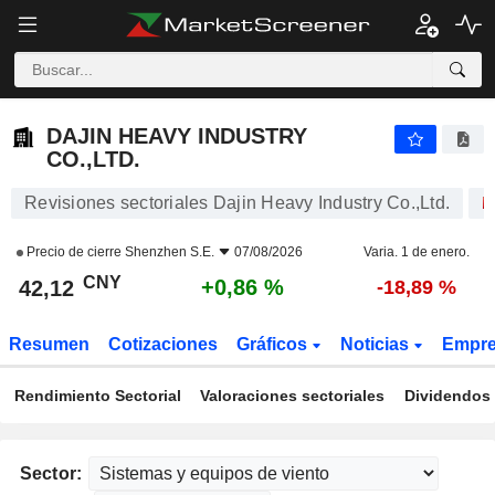
DAJIN HEAVY INDUSTRY CO.,LTD.
42,12
¥
+0,86 %
DAJIN HEAVY INDUSTRY
CO.,LTD.
Revisiones sectoriales Dajin Heavy Industry Co.,Ltd.
Precio de cierre
Shenzhen S.E.
07/08/2026
Varia. 1 de enero.
CNY
+0,86 %
42,12
-18,89 %
Resumen
Cotizaciones
Gráficos
Noticias
Empr
Rendimiento Sectorial
Valoraciones sectoriales
Dividendos 
Sector: