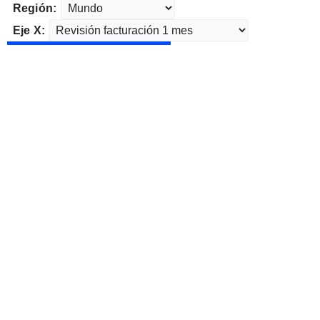
Región:
Eje X: