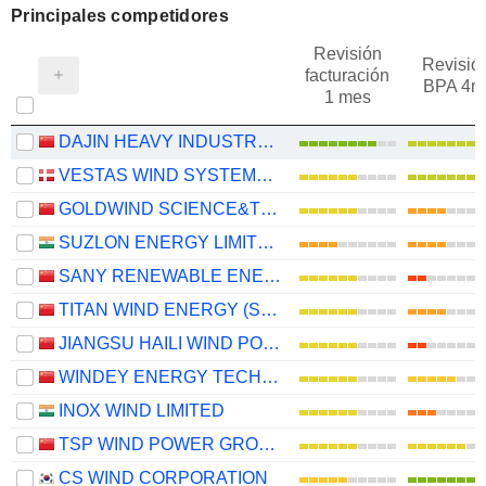
Principales competidores
Revisión
Revisió
facturación
BPA 4m
1 mes
DAJIN HEAVY INDUSTRY CO.,LTD.
VESTAS WIND SYSTEMS A/S
GOLDWIND SCIENCE&TECHNOLOGY CO., LTD.
SUZLON ENERGY LIMITED
SANY RENEWABLE ENERGY CO.,LTD.
TITAN WIND ENERGY (SUZHOU) CO.,LTD
JIANGSU HAILI WIND POWER EQUIPMENT TECHNOLOGY CO., LTD.
WINDEY ENERGY TECHNOLOGY GROUP CO., LTD.
INOX WIND LIMITED
TSP WIND POWER GROUP CO., LTD.
CS WIND CORPORATION