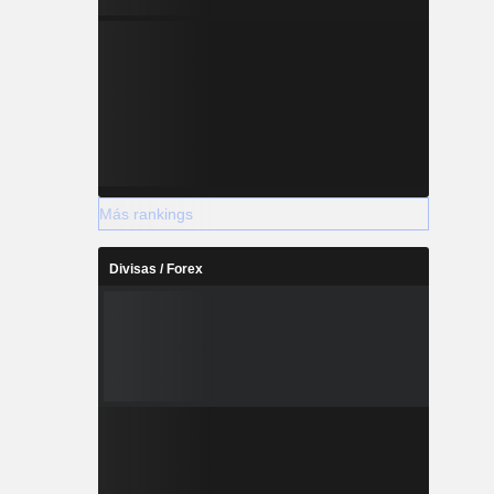
Más rankings
Divisas / Forex