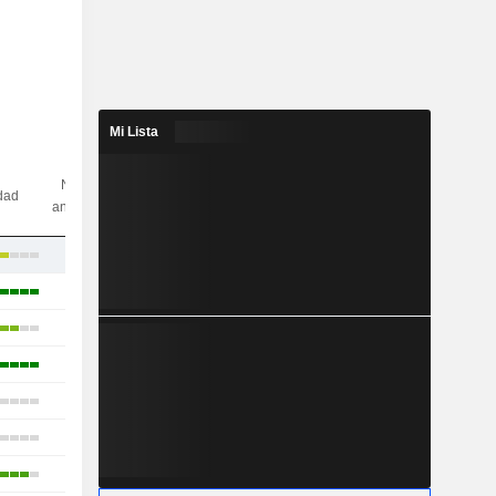
Mi Lista
N.º de
idad
analistas
9
23
31
12
13
5
22