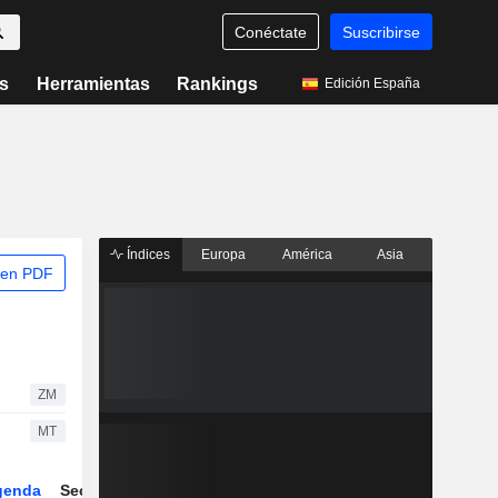
Conéctate
Suscribirse
s
Herramientas
Rankings
Edición España
Índices
Europa
América
Asia
 en PDF
ZM
MT
genda
Sector
Derivados
ETFs