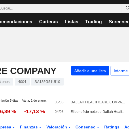
omendaciones
Carteras
Listas
Trading
Screener
RE COMPANY
Añadir a una lista
Informe
ciones
4004
SA135G51UI10
riación 5 días
Varia. 1 de enero.
06/08
DALLAH HEALTHCARE COMPANY : AlphaMena mantiene su recomendación de compra
-6,39 %
-17,13 %
04/08
El beneficio neto de Dallah Healthcare cae en el primer semestre pese al aumento de los ingresos
presa
Finanzas
Valoración
Consenso
Ratings
A