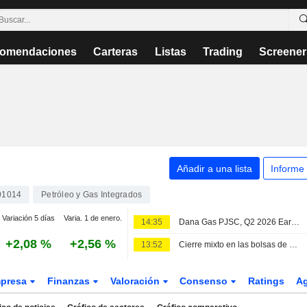
omendaciones
Carteras
Listas
Trading
Screener
Añadir a una lista
Informe
01014
Petróleo y Gas Integrados
Variación 5 días
Varia. 1 de enero.
14:35
Dana Gas PJSC, Q2 2026 Earnings Call, Aug 07, 2026
+2,08 %
+2,56 %
13:52
Cierre mixto en las bolsas de Emiratos Árabes Unidos con los resultados empresariales como protagonistas
presa
Finanzas
Valoración
Consenso
Ratings
A