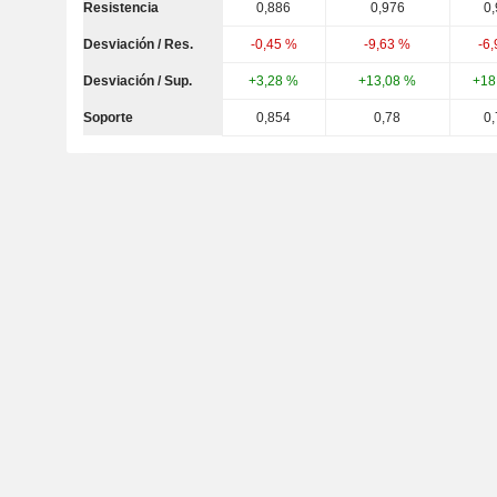
Resistencia
0,886
0,976
0
Desviación / Res.
-0,45 %
-9,63 %
-6
Desviación / Sup.
+3,28 %
+13,08 %
+18
Soporte
0,854
0,78
0