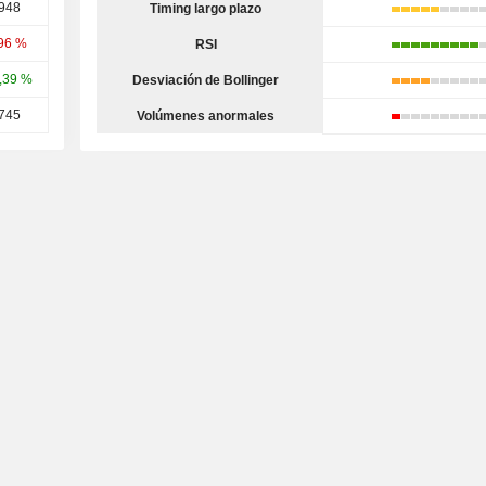
,948
Timing largo plazo
,96 %
RSI
,39 %
Desviación de Bollinger
,745
Volúmenes anormales