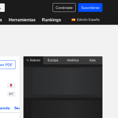
Conéctate
Suscribirse
s
Herramientas
Rankings
Edición España
Índices
Europa
América
Asia
 en PDF
MT
genda
Sector
Derivados
ETFs