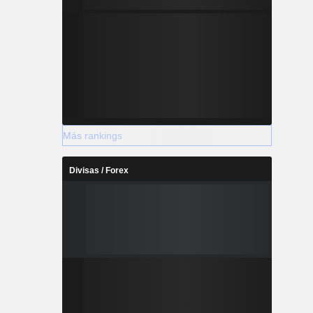
Más rankings
Divisas / Forex