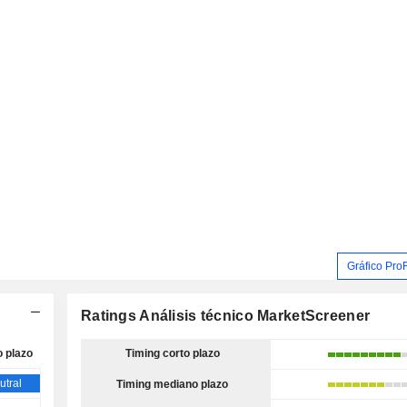
Gráfico Pro
Ratings Análisis técnico MarketScreener
o plazo
Timing corto plazo
utral
Timing mediano plazo