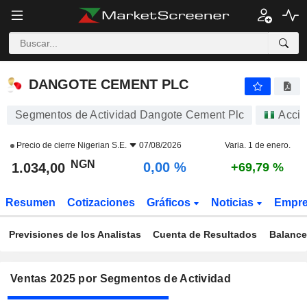
DANGOTE CEMENT PLC
1.034,00
₦
0,00 %
DANGOTE CEMENT PLC
Segmentos de Actividad Dangote Cement Plc
Acci
Precio de cierre
Nigerian S.E.
07/08/2026
Varia. 1 de enero.
NGN
0,00 %
1.034,00
+69,79 %
Resumen
Cotizaciones
Gráficos
Noticias
Empr
Previsiones de los Analistas
Cuenta de Resultados
Balance
Ventas 2025 por Segmentos de Actividad