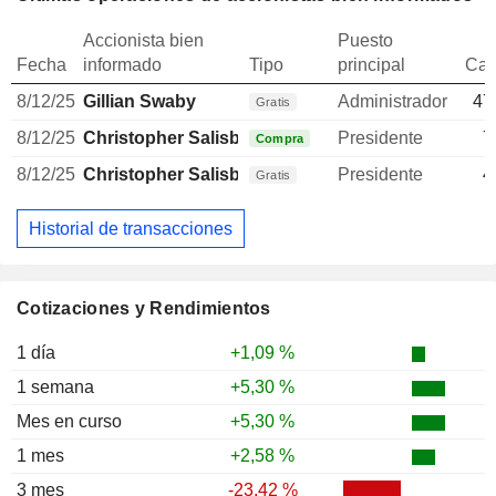
Accionista bien
Puesto
Fecha
informado
Tipo
principal
Can
8/12/25
Gillian Swaby
Administrador
47
Gratis
8/12/25
Christopher Salisbury
Presidente
7
Compra
8/12/25
Christopher Salisbury
Presidente
4
Gratis
Historial de transacciones
Cotizaciones y Rendimientos
1 día
+1,09 %
1 semana
+5,30 %
Mes en curso
+5,30 %
1 mes
+2,58 %
3 mes
-23,42 %