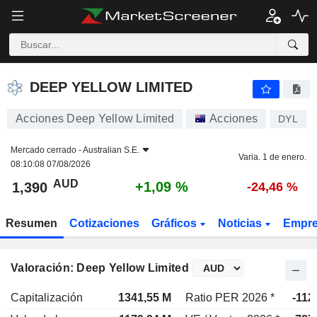
DEEP YELLOW LIMITED
1,390
$
+1,09 %
DEEP YELLOW LIMITED
Acciones Deep Yellow Limited
Acciones
DYL
Mercado cerrado -
Australian S.E.
Varia. 1 de enero.
08:10:08 07/08/2026
AUD
+1,09 %
1,390
-24,46 %
Resumen
Cotizaciones
Gráficos
Noticias
Empr
Valoración: Deep Yellow Limited
Capitalización
1341,55 M
Ratio PER 2026 *
-112