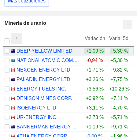
Más cotizaciones
Minería de uranio
V
Variación
Varia. 5d.
DEEP YELLOW LIMITED
+1,09 %
+5,30 %
-
NATIONAL ATOMIC COMPANY KAZATOMPROM
-0,94 %
+5,30 %
+
NEXGEN ENERGY LTD.
+1,71 %
+9,82 %
+
PALADIN ENERGY LTD
+3,26 %
+7,75 %
+
ENERGY FUELS INC.
+3,56 %
+10,26 %
+
DENISON MINES CORP.
+0,92 %
+7,11 %
+
ISOENERGY LTD.
+3,11 %
+4,70 %
+
UR-ENERGY INC.
+2,78 %
+5,71 %
BANNERMAN ENERGY LTD
+1,19 %
+9,71 %
+
ATHA ENERGY CORP.
0,00 %
+1,96 %
+