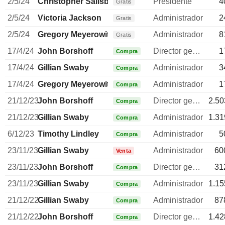
2/5/24
Christopher Salisbury
Presidente
4
Gratis
2/5/24
Victoria Jackson
Administrador
2
Gratis
2/5/24
Gregory Meyerowitz
Administrador
8
Gratis
17/4/24
John Borshoff
Director general
1
Compra
17/4/24
Gillian Swaby
Administrador
3
Compra
17/4/24
Gregory Meyerowitz
Administrador
1
Compra
21/12/23
John Borshoff
Director general
2.50
Compra
21/12/23
Gillian Swaby
Administrador
1.31
Compra
6/12/23
Timothy Lindley
Administrador
5
Compra
23/11/23
Gillian Swaby
Administrador
60
Venta
23/11/23
John Borshoff
Director general
31
Compra
23/11/23
Gillian Swaby
Administrador
1.15
Compra
21/12/22
Gillian Swaby
Administrador
87
Compra
21/12/22
John Borshoff
Director general
1.42
Compra