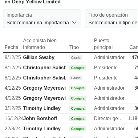
en Deep Yellow Limited
Importancia
Tipo de operación
Seleccionar una importancia
Seleccionar un tipo de
Accionista bien
Puesto
Fecha
informado
Tipo
principal
Can
8/12/25
Gillian Swaby
Administrador
47
Gratis
8/12/25
Christopher Salisbury
Presidente
7
Compra
8/12/25
Christopher Salisbury
Presidente
4
Gratis
4/12/25
Gregory Meyerowitz
Administrador
3
Compra
4/12/25
Gregory Meyerowitz
Administrador
Compra
3/12/25
Timothy Lindley
Administrador
3
Compra
16/12/24
John Borshoff
Director general
1.18
Compra
22/8/24
Timothy Lindley
Administrador
6
Compra