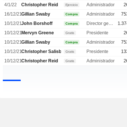
4/1/22
Christopher Reid
Administrador
2
Ejercicio
16/12/21
Gillian Swaby
Administrador
75
Compra
10/12/21
John Borshoff
Director general
1.37
Compra
10/12/21
Mervyn Greene
Presidente
2
Gratis
10/12/21
Gillian Swaby
Administrador
75
Compra
10/12/21
Christopher Salisbury
Presidente
13
Gratis
10/12/21
Christopher Reid
Administrador
2
Gratis