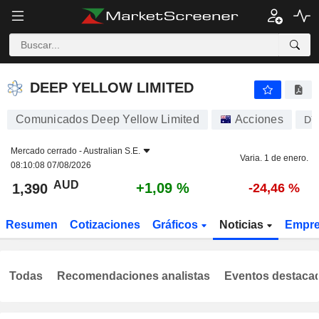
DEEP YELLOW LIMITED
1,390
$
+1,09 %
DEEP YELLOW LIMITED
Comunicados Deep Yellow Limited
Acciones
DY
Mercado cerrado -
Australian S.E.
Varia. 1 de enero.
08:10:08 07/08/2026
AUD
+1,09 %
1,390
-24,46 %
Resumen
Cotizaciones
Gráficos
Noticias
Empr
Todas
Recomendaciones analistas
Eventos destaca