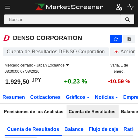
DENSO CORPORATION
1.929,50
¥
+0,23 %
DENSO CORPORATION
Cuenta de Resultados DENSO Corporation
Accion
Mercado cerrado -
Japan Exchange
Varia. 1 de
08:30:00 07/08/2026
enero.
JPY
+0,23 %
1.929,50
-10,59 %
Resumen
Cotizaciones
Gráficos
Noticias
Empr
Previsiones de los Analistas
Cuenta de Resultados
Balance
Cuenta de Resultados
Balance
Flujo de caja
Ratios