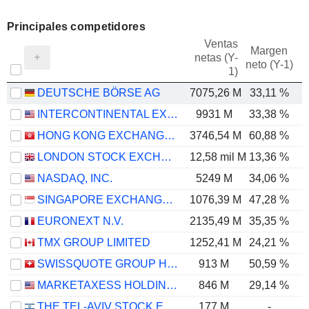
Principales competidores
Ventas
Margen
netas (Y-
E
neto (Y-1)
1)
DEUTSCHE BÖRSE AG
7075,26 M
33,11 %
INTERCONTINENTAL EXCHANGE, INC.
9931 M
33,38 %
HONG KONG EXCHANGES AND CLEARING LIMITED
3746,54 M
60,88 %
LONDON STOCK EXCHANGE GROUP PLC
12,58 mil M
13,36 %
NASDAQ, INC.
5249 M
34,06 %
SINGAPORE EXCHANGE LIMITED
1076,39 M
47,28 %
EURONEXT N.V.
2135,49 M
35,35 %
TMX GROUP LIMITED
1252,41 M
24,21 %
SWISSQUOTE GROUP HOLDING SA
913 M
50,59 %
MARKETAXESS HOLDINGS INC.
846 M
29,14 %
THE TEL-AVIV STOCK EXCHANGE LTD.
177 M
-