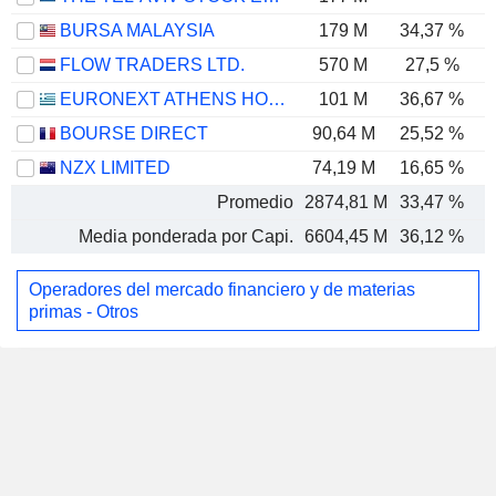
BURSA MALAYSIA
179 M
34,37 %
FLOW TRADERS LTD.
570 M
27,5 %
EURONEXT ATHENS HOLDING S.A.
101 M
36,67 %
BOURSE DIRECT
90,64 M
25,52 %
NZX LIMITED
74,19 M
16,65 %
Promedio
2874,81 M
33,47 %
Media ponderada por Capi.
6604,45 M
36,12 %
Operadores del mercado financiero y de materias
primas - Otros