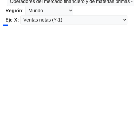
Región:
Eje X: