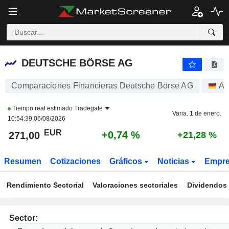
DEUTSCHE BÖRSE AG
271,00
€
+0,74 
DEUTSCHE BÖRSE AG
Comparaciones Financieras Deutsche Börse AG
Ac
Tiempo real estimado
Tradegate
Varia. 1 de enero.
10:54:39 06/08/2026
EUR
+0,74 %
271,00
+21,28 %
Resumen
Cotizaciones
Gráficos
Noticias
Empr
Rendimiento Sectorial
Valoraciones sectoriales
Dividendos 
Sector: