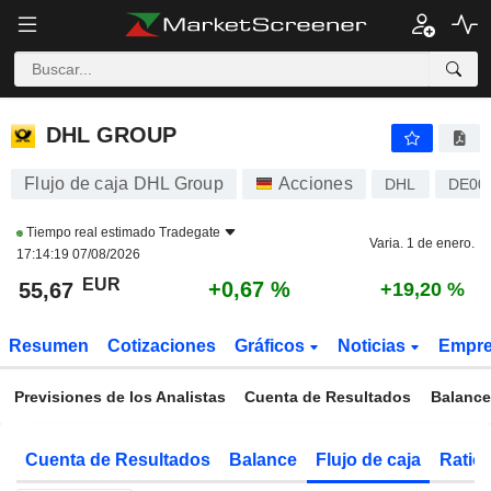
DHL GROUP
55,67
€
+0,67 %
DHL GROUP
Flujo de caja DHL Group
Acciones
DHL
DE00
Tiempo real estimado
Tradegate
Varia. 1 de enero.
17:14:19 07/08/2026
EUR
+0,67 %
55,67
+19,20 %
Resumen
Cotizaciones
Gráficos
Noticias
Empr
Previsiones de los Analistas
Cuenta de Resultados
Balance
Cuenta de Resultados
Balance
Flujo de caja
Ratios