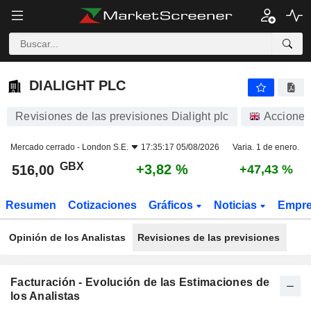
DIALIGHT PLC
516,00
p
+3,82 %
DIALIGHT PLC
Revisiones de las previsiones Dialight plc
Acciones
Mercado cerrado -
London S.E.
17:35:17 05/08/2026
Varia. 1 de enero.
GBX
+3,82 %
516,00
+47,43 %
Resumen
Cotizaciones
Gráficos
Noticias
Empr
Opinión de los Analistas
Revisiones de las previsiones
Facturación - Evolución de las Estimaciones de
los Analistas