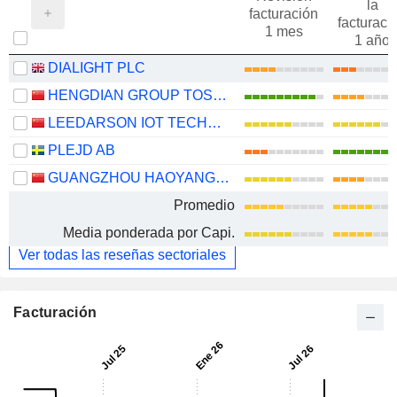
la
facturación
facturaci
1 mes
1 año
DIALIGHT PLC
HENGDIAN GROUP TOSPO LIGHTING CO., LTD.
LEEDARSON IOT TECHNOLOGY INC.
PLEJD AB
GUANGZHOU HAOYANG ELECTRONIC CO.,LTD.
Promedio
Media ponderada por Capi.
Ver todas las reseñas sectoriales
Facturación