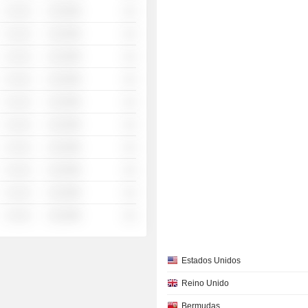
░ ░░░
░░░░%
░░
░ ░░░
░░░░%
░░
░ ░░░
░░░░%
░░
░ ░░░
░░░░%
░░
░ ░░░
░░░░%
░░
░ ░░░
░░░░%
░░
░ ░░░
░░░░%
░░
░ ░░░
░░░░%
░░
░ ░░░
░░░░%
░░
░ ░░░
░░░░%
░░
Estados Unidos
Reino Unido
Bermudas