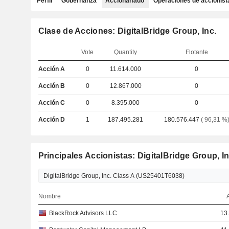
Perfil
Gobernanza
Accionariado
Operaciones de accionist
Clase de Acciones: DigitalBridge Group, Inc.
Vote
Quantity
Flotante
Acción A
0
11.614.000
0
Acción B
0
12.867.000
0
Acción C
0
8.395.000
0
Acción D
1
187.495.281
180.576.447
( 96,31 %
Principales Accionistas: DigitalBridge Group, In
Nombre
BlackRock Advisors LLC
13