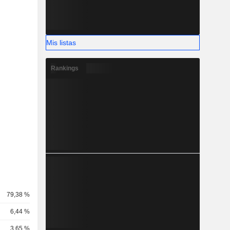
Mis listas
Rankings
79,38 %
6,44 %
3,65 %