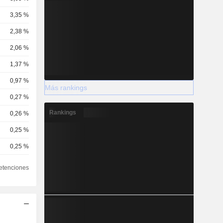
3,35 %
2,38 %
2,06 %
1,37 %
0,97 %
Más rankings
0,27 %
Rankings
0,26 %
0,25 %
0,25 %
0,23 %
etenciones
0,15 %
0,14 %
0,05 %