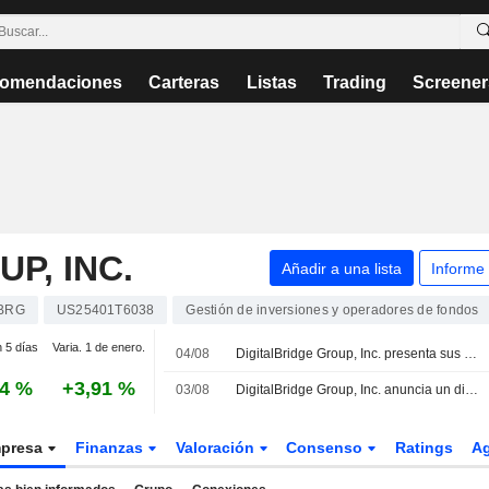
omendaciones
Carteras
Listas
Trading
Screener
P, INC.
Añadir a una lista
Informe
BRG
US25401T6038
Gestión de inversiones y operadores de fondos
n 5 días
Varia. 1 de enero.
04/08
DigitalBridge Group, Inc. presenta sus resultados financieros del segundo trimestre y del primer semestre de 2026
44 %
+3,91 %
03/08
DigitalBridge Group, Inc. anuncia un dividendo trimestral pagadero el 15 de octubre de 2026
presa
Finanzas
Valoración
Consenso
Ratings
A