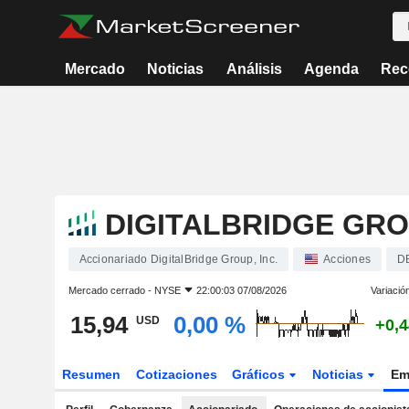
Mercado
Noticias
Análisis
Agenda
Rec
DIGITALBRIDGE GROU
Accionariado DigitalBridge Group, Inc.
Acciones
D
Mercado cerrado -
NYSE
22:00:03 07/08/2026
Variació
15,94
0,00 %
USD
+0,
Resumen
Cotizaciones
Gráficos
Noticias
Em