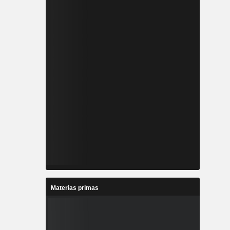
ial a través
ticia. Las
rategias
ica de tipo
l mercado.
Materias primas