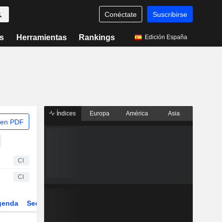
Conéctate
Suscribirse
s
Herramientas
Rankings
Edición España
Índices
Europa
América
Asia
 en PDF
CI
CI
genda
Sector
Derivados
ETFs