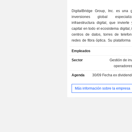
Noruega
DigitalBridge Group, Inc. es una 
Singapur
inversiones global especial
infraestructura digital, que invierte
Países Bajos
capital en todo el ecosistema digital,
Alemania
centros de datos, torres de telefon
redes de fibra óptica. Su plataforma
de inversiones se sustenta en los f
Empleados
serie de renta variable de infra
DigitalBridge Partners (DBP). Su
Sector
Gestión de in
inversiones también incluye rent
operadores
básica, crédito y valores líquidos. 
Agenda
30/09
Fecha ex dividendo -
fondos DBP se centra en la infra
digital, invirtiendo y creando negocio
sector de la infraestructura digita
Más información sobre la empresa
variable básica invierte en empresa
de infraestructura digital con perfiles
caja a largo plazo, principalment
geográficas más desarrolladas, a tr
Fondo de Activos Estratégicos. El cr
estrategia crediticia que ofrece so
crédito a prestatarios corporativos de