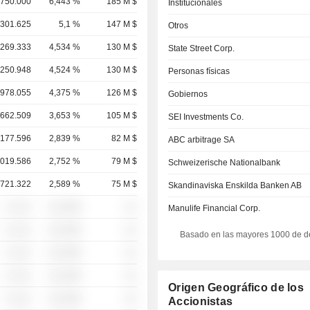
.750.000
6,443 %
185 M $
Institucionales
.301.625
5,1 %
147 M $
Otros
.269.333
4,534 %
130 M $
State Street Corp.
.250.948
4,524 %
130 M $
Personas físicas
.978.055
4,375 %
126 M $
Gobiernos
.662.509
3,653 %
105 M $
SEI Investments Co.
.177.596
2,839 %
82 M $
ABC arbitrage SA
.019.586
2,752 %
79 M $
Schweizerische Nationalbank
.721.322
2,589 %
75 M $
Skandinaviska Enskilda Banken AB
░ ░░░
░░░░%
░░
Manulife Financial Corp.
░ ░░░
░░░░%
░░
Basado en las mayores 1000 de d
░ ░░░
░░░░%
░░
░ ░░░
░░░░%
░░
Origen Geográfico de los
░ ░░░
░░░░%
░░
Accionistas