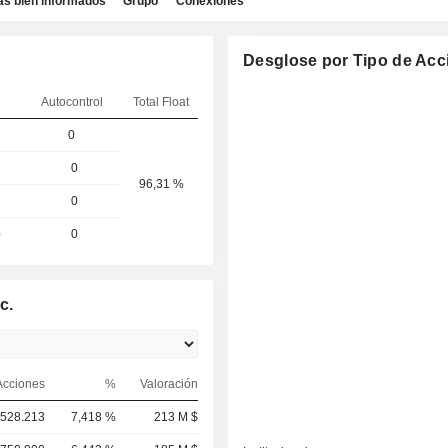
as bien informados
Grupo
Conexiones
Desglose por Tipo de Acc
Autocontrol
Total Float
0
0
96,31 %
0
)
0
c.
Acciones
%
Valoración
.528.213
7,418 %
213 M $