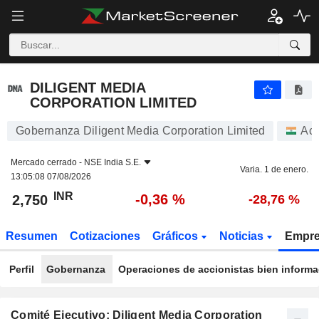
DILIGENT MEDIA CORPORATION LIMITED
2,750
₹
-0,36 %
DILIGENT MEDIA
CORPORATION LIMITED
Gobernanza Diligent Media Corporation Limited
Acc
Mercado cerrado -
NSE India S.E.
Varia. 1 de enero.
13:05:08 07/08/2026
INR
-0,36 %
2,750
-28,76 %
Resumen
Cotizaciones
Gráficos
Noticias
Empr
Perfil
Gobernanza
Operaciones de accionistas bien inform
Comité Ejecutivo: Diligent Media Corporation