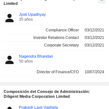
Limited
Funciones
Jyoti Upadhyay
Director
ocupadas
35 años
Compliance Officer
03/12/2021
Investor Relations Contact
03/12/2021
Corporate Secretary
03/12/2021
Nagendra Bhandari
50 años
Director of Finance/CFO
10/07/2024
Composición del Consejo de Administración:
Diligent Media Corporation Limited
Administrador
Comités
Prakash Lavji Vaghela