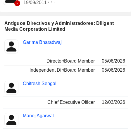
-
19/09/2011
-
Antiguos Directivos y Administradores: Diligent
Media Corporation Limited
Funciones
Garima Bharadwaj
Insider
ocupadas
Director/Board Member
05/06/2026
Independent Dir/Board Member
05/06/2026
Chitresh Sehgal
Chief Executive Officer
12/03/2026
Manoj Agarwal