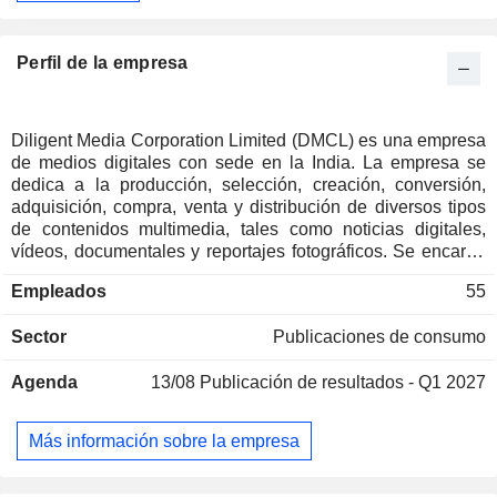
Perfil de la empresa
Diligent Media Corporation Limited (DMCL) es una empresa
de medios digitales con sede en la India. La empresa se
dedica a la producción, selección, creación, conversión,
adquisición, compra, venta y distribución de diversos tipos
de contenidos multimedia, tales como noticias digitales,
vídeos, documentales y reportajes fotográficos. Se encarga
de la distribución y la agregación de contenidos
Empleados
55
relacionados con los medios de comunicación u otros
ámbitos, tanto en la India como en el extranjero, a través de
Sector
Publicaciones de consumo
cualquier canal de distribución existente o emergente. Su
cartera diversificada incluye DNA Money, DNA After Hrs,
Agenda
13/08
Publicación de resultados - Q1 2027
DNA Verified, DNA Lit y DNA Her. A través de noticias,
opiniones, análisis e interactividad, DNA ofrece a sus
lectores una visión global de la ciudad, el país, su mercado
Más información sobre la empresa
financiero y noticias de todo el mundo.