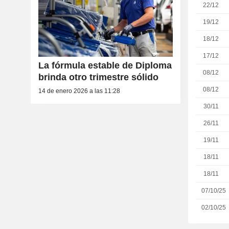
22/12
19/12
18/12
17/12
La fórmula estable de Diploma
08/12
brinda otro trimestre sólido
08/12
14 de enero 2026 a las 11:28
30/11
26/11
19/11
18/11
18/11
07/10/25
02/10/25