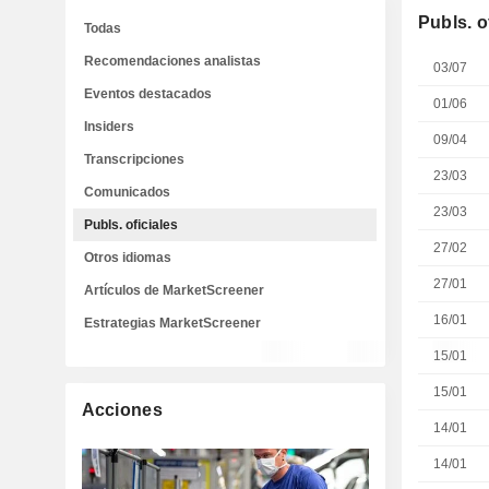
Publs. o
Todas
Recomendaciones analistas
03/07
Eventos destacados
01/06
Insiders
09/04
Transcripciones
23/03
Comunicados
23/03
Publs. oficiales
27/02
Otros idiomas
27/01
Artículos de MarketScreener
16/01
Estrategias MarketScreener
15/01
15/01
Acciones
14/01
14/01