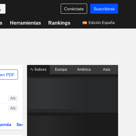
Conéctate
Suscribirse
s
Herramientas
Rankings
Edición España
Índices
Europa
América
Asia
 en PDF
AN
AN
genda
Sector
Derivados
ETFs