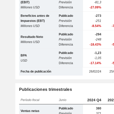
(EBIT)
Previsión
-81,3
Millones USD
Diferencia
-27.09%
Beneficios antes de
Publicado
-273
Impuestos (EBT)
Previsión
-251
Millones USD
Diferencia
-8.54%
-
Publicado
-294
Resultado Neto
Previsión
-248
Millones USD
Diferencia
-18.43%
-
Publicado
-1,23
BPA
Previsión
-1,05
USD
Diferencia
-17.14%
-
Fecha de publicación
26/02/24
25/
Publicaciones trimestrales
2024 Q4
202
Período fiscal
Junio
Publicado
380
Ventas netas
Previsión
371