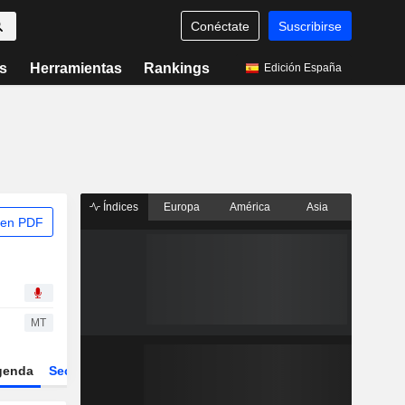
Conéctate
Suscribirse
s
Herramientas
Rankings
Edición España
Índices
Europa
América
Asia
 en PDF
MT
genda
Sector
Derivados
ETFs