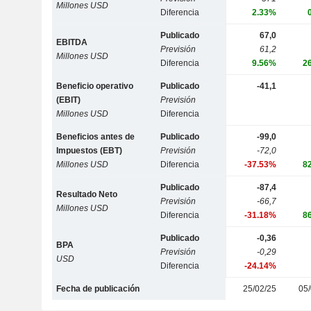
Millones USD
Diferencia
2.33%
Publicado
67,0
EBITDA
Previsión
61,2
Millones USD
Diferencia
9.56%
2
Beneficio operativo
Publicado
-41,1
(EBIT)
Previsión
Millones USD
Diferencia
Beneficios antes de
Publicado
-99,0
Impuestos (EBT)
Previsión
-72,0
Millones USD
Diferencia
-37.53%
8
Publicado
-87,4
Resultado Neto
Previsión
-66,7
Millones USD
Diferencia
-31.18%
8
Publicado
-0,36
BPA
Previsión
-0,29
USD
Diferencia
-24.14%
Fecha de publicación
25/02/25
05/