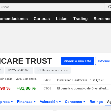
omendaciones
Carteras
Listas
Trading
Screener
HCARE TRUST
Añadir a una lista
Informe
C
US25525P1075
REITs especializados
ción 5 días
Varia. 1 de enero.
04/08
Diversified Healthcare Trust, Q2 2026 Earnings Call, Aug 04, 2026
,90 %
+81,86 %
03/08
El beneficio operativo de Diversified Healthcare Trust crece en el segundo trimestre pese a la caída de los ingresos
presa
Finanzas
Valoración
Consenso
Ratings
A