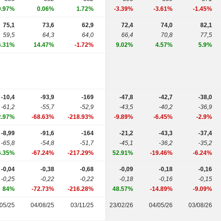
0.97%
0.06%
1.72%
-3.39%
-3.61%
-1.45%
75,1
73,6
62,9
72,4
74,0
82,1
59,5
64,3
64,0
66,4
70,8
77,5
6.31%
14.47%
-1.72%
9.02%
4.57%
5.9%
-10,4
-93,9
-169
-47,8
-42,7
-38,0
-61,2
-55,7
-52,9
-43,5
-40,2
-36,9
2.97%
-68.63%
-218.93%
-9.89%
-6.45%
-2.9%
-8,99
-91,6
-164
-21,2
-43,3
-37,4
-65,8
-54,8
-51,7
-45,1
-36,2
-35,2
6.35%
-67.24%
-217.29%
52.91%
-19.46%
-6.24%
-0,04
-0,38
-0,68
-0,09
-0,18
-0,16
-0,25
-0,22
-0,22
-0,18
-0,16
-0,15
84%
-72.73%
-216.28%
48.57%
-14.89%
-9.09%
05/25
04/08/25
03/11/25
23/02/26
04/05/26
03/08/26