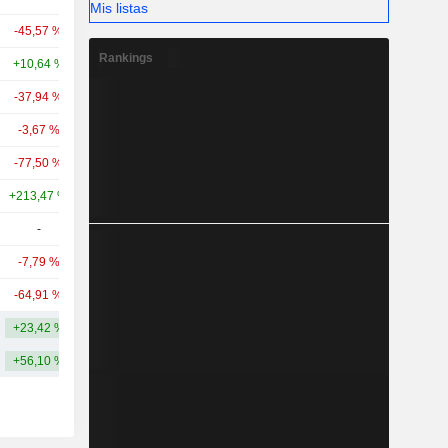
Mis listas
-45,57 %
-35,39 %
586 M
Rankings
+10,64 %
-
441 M
-37,94 %
+16,48 %
400 M
-3,67 %
-74,88 %
345 M
-77,50 %
-72,37 %
331 M
+213,47 %
+223,49 %
258 M
-
-
123 M
-7,79 %
+316,02 %
81,16 M
-64,91 %
+23,80 %
71,31 M
+23,42 %
+34,80 %
1333,15 M
+56,10 %
+18,46 %