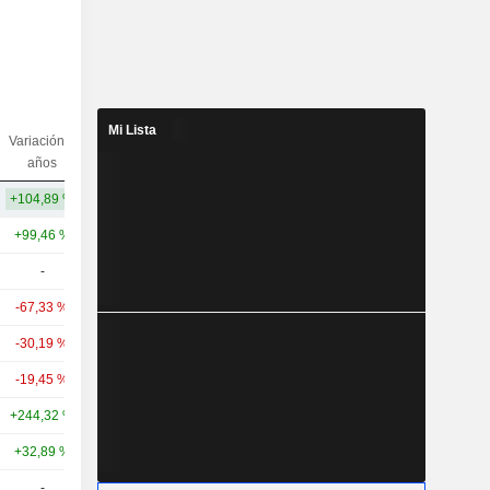
Mi Lista
Variación 5
Variación
Capi.($)
años
10 años
+104,89 %
-55,96 %
793 M
+99,46 %
+33,36 %
10,62 mil M
-
-
2834,4 M
-67,33 %
-34,64 %
2096,22 M
-30,19 %
-
1875,36 M
-19,45 %
-49,52 %
985 M
+244,32 %
+127,24 %
885 M
+32,89 %
-
662 M
-
-
614 M