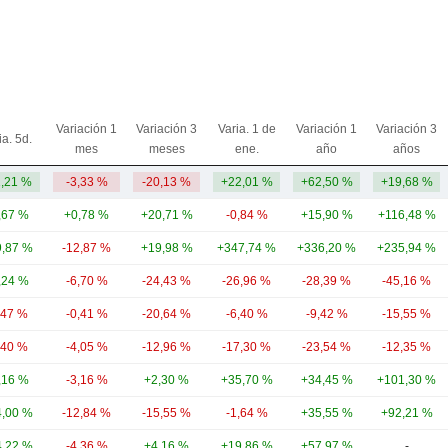
Variación 1
Variación 3
Varia. 1 de
Variación 1
Variación 3
ia. 5d.
mes
meses
ene.
año
años
1,21 %
-3,33 %
-20,13 %
+22,01 %
+62,50 %
+19,68 %
,67 %
+0,78 %
+20,71 %
-0,84 %
+15,90 %
+116,48 %
,87 %
-12,87 %
+19,98 %
+347,74 %
+336,20 %
+235,94 %
,24 %
-6,70 %
-24,43 %
-26,96 %
-28,39 %
-45,16 %
,47 %
-0,41 %
-20,64 %
-6,40 %
-9,42 %
-15,55 %
,40 %
-4,05 %
-12,96 %
-17,30 %
-23,54 %
-12,35 %
,16 %
-3,16 %
+2,30 %
+35,70 %
+34,45 %
+101,30 %
,00 %
-12,84 %
-15,55 %
-1,64 %
+35,55 %
+92,21 %
,22 %
-4,36 %
+4,16 %
+19,86 %
+57,97 %
-