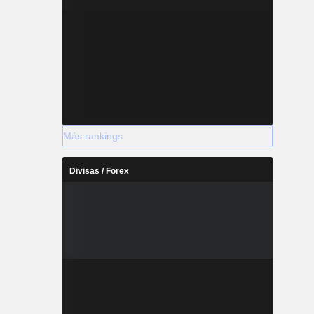
Más rankings
Divisas / Forex