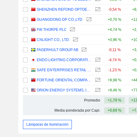
SHENZHEN REFOND OPTOELECTRONICS CO.,LTD.
-0,54 %
+8
GUANGDONG DP CO.,LTD.
+0,70 %
+12
FW THORPE PLC
+4,74 %
+2
CNLIGHT CO., LTD.
+0,96 %
+10
FAGERHULT GROUP AB
-0,11 %
+3
ENDO LIGHTING CORPORATION
-4,74 %
+0
SAFE ENTERPRISES RETAIL FIXTURES LIMITED
-1,23 %
+0
FORTUNE ORIENTAL COMPANY LIMITED
+9,98 %
+44
ORION ENERGY SYSTEMS, INC.
+9,46 %
+77
Promedio
+1,79 %
+13
Media ponderada por Capi.
+0,69 %
+7
Lámparas de iluminación