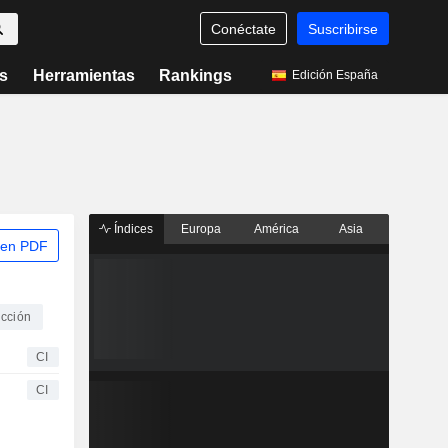
Conéctate
Suscribirse
s
Herramientas
Rankings
Edición España
Índices
Europa
América
Asia
 en PDF
ucción
CI
CI