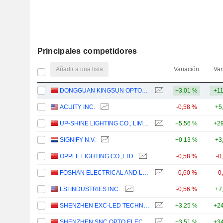
Principales competidores
Añadir a una lista
Variación
Var
DONGGUAN KINGSUN OPTOELECTRONIC CO.,LTD.
+3,01 %
+1
ACUITY INC.
-0,58 %
+5
UP-SHINE LIGHTING CO., LIMITED
+5,56 %
+29
SIGNIFY N.V.
+0,13 %
+3
OPPLE LIGHTING CO.,LTD
-0,58 %
-0
FOSHAN ELECTRICAL AND LIGHTING CO.,LTD
-0,60 %
-0
LSI INDUSTRIES INC.
-0,56 %
+7
SHENZHEN EXC-LED TECHNOLOGY CO.LTD
+3,25 %
+24
SHENZHEN SNC OPTO ELECTRONIC CO.,LTD
+3,51 %
+34