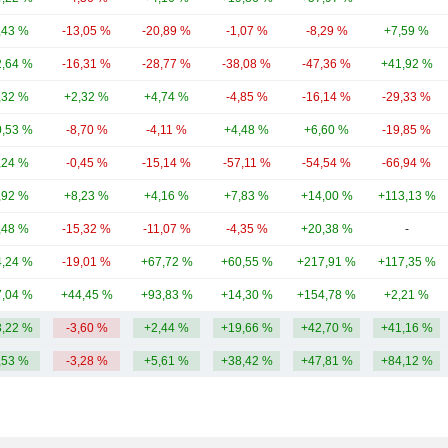
,43 %
-13,05 %
-20,89 %
-1,07 %
-8,29 %
+7,59 %
,64 %
-16,31 %
-28,77 %
-38,08 %
-47,36 %
+41,92 %
,32 %
+2,32 %
+4,74 %
-4,85 %
-16,14 %
-29,33 %
,53 %
-8,70 %
-4,11 %
+4,48 %
+6,60 %
-19,85 %
,24 %
-0,45 %
-15,14 %
-57,11 %
-54,54 %
-66,94 %
,92 %
+8,23 %
+4,16 %
+7,83 %
+14,00 %
+113,13 %
,48 %
-15,32 %
-11,07 %
-4,35 %
+20,38 %
-
,24 %
-19,01 %
+67,72 %
+60,55 %
+217,91 %
+117,35 %
,04 %
+44,45 %
+93,83 %
+14,30 %
+154,78 %
+2,21 %
,22 %
-3,60 %
+2,44 %
+19,66 %
+42,70 %
+41,16 %
,53 %
-3,28 %
+5,61 %
+38,42 %
+47,81 %
+84,12 %