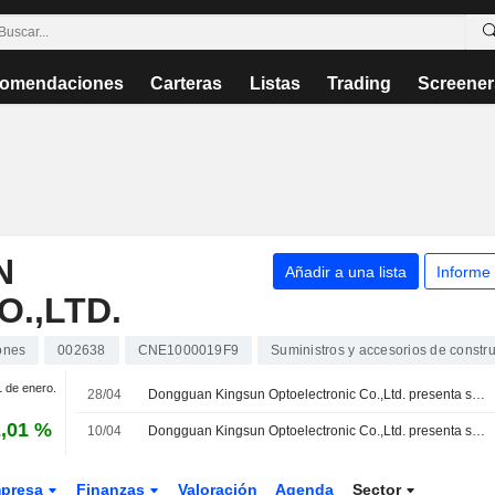
omendaciones
Carteras
Listas
Trading
Screener
N
Añadir a una lista
Informe
.,LTD.
ones
002638
CNE1000019F9
Suministros y accesorios de constr
1 de enero.
28/04
Dongguan Kingsun Optoelectronic Co.,Ltd. presenta sus resultados financieros del primer trimestre finalizado el 31 de marzo de 2026
,01 %
10/04
Dongguan Kingsun Optoelectronic Co.,Ltd. presenta sus resultados anuales correspondientes al ejercicio cerrado el 31 de diciembre de 2025
presa
Finanzas
Valoración
Agenda
Sector