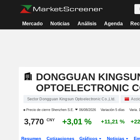
Mercado
Noticias
Análisis
Agenda
Rec
DONGGUAN KINGSU
OPTOELECTRONIC CO
Sector Dongguan Kingsun Optoelectronic Co.,Ltd.
Acci
Precio de cierre
Shenzhen S.E.
06/08/2026
Variación 5 días
Varia. 
3,770
+3,01 %
CNY
+11,21 %
+22
Resumen
Cotizaciones
Gráficos
Noticias
Em