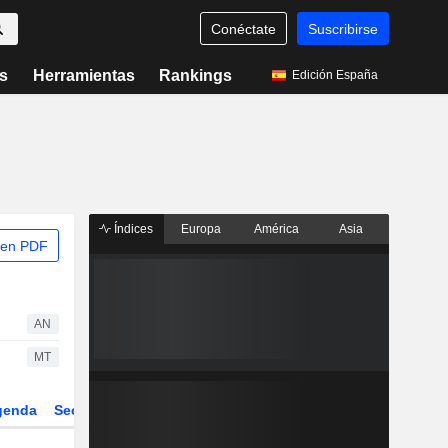
Conéctate
Suscribirse
s
Herramientas
Rankings
Edición España
Índices
Europa
América
Asia
 en PDF
AN
MT
genda
Sector
Derivados
ETFs