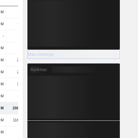
 M
145 M
135 M
151 M
 M
965 M
861 M
727 M
-
-
-
-
 M
264 M
119 M
61,3 M
Más rankings
 M
25,1 M
26 M
28,2 M
Rankings
 M
20,6 M
9,6 M
-
 M
39,4 M
29,3 M
23,4 M
 M
628 M
356 M
382 M
 M
2087,7 M
1535 M
1372,2 M
 M
1161,1 M
1057,7 M
918 M
 M
111 M
90,5 M
70,4 M