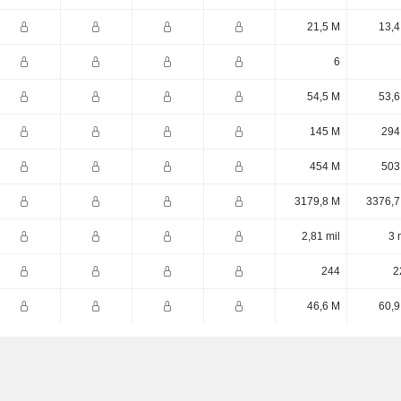
21,5 M
13,4
6
54,5 M
53,6
145 M
294
454 M
503
3179,8 M
3376,7
2,81 mil
3 
244
2
46,6 M
60,9