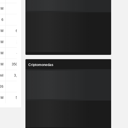
 M
12 M
9,8 M
-
6
6
6
6
 M
62,4 M
57,3 M
56,7 M
 M
266 M
245 M
167 M
 M
493 M
514 M
490 M
 M
3506,2 M
3713 M
3700,5 M
Criptomonedas
mil
3,55 mil
3,25 mil
2,97 mil
26
-
-
-
 M
59,4 M
42,4 M
30,6 M