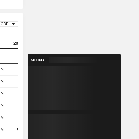
GBP
2023
2024
2025
Mi Lista
 M
380 M
356 M
302 M
 M
340 M
149 M
38 M
 M
550 M
287 M
277 M
 M
890 M
436 M
315 M
 M
328 M
302 M
224 M
 M
56,1 M
22,2 M
21,1 M