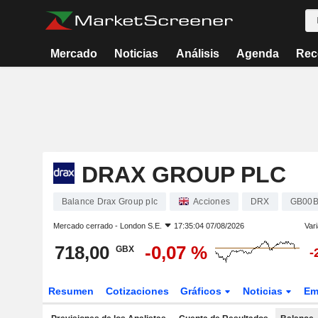
Mercado
Noticias
Análisis
Agenda
Rec
DRAX GROUP PLC
Balance Drax Group plc
Acciones
DRX
GB00
Mercado cerrado -
London S.E.
17:35:04 07/08/2026
Vari
718,00
-0,07 %
GBX
-
Resumen
Cotizaciones
Gráficos
Noticias
Em