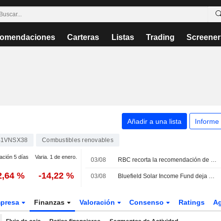
omendaciones
Carteras
Listas
Trading
Screener
Añadir a una lista
Informe
B1VNSX38
Combustibles renovables
ación 5 días
Varia. 1 de enero.
03/08
RBC recorta la recomendación de JD Sports; Jefferies rebaja la de Severn Trent
2,64 %
-14,22 %
03/08
Bluefield Solar Income Fund deja de cotizar en la Bolsa de Londres
presa
Finanzas
Valoración
Consenso
Ratings
A