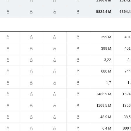
1306,8 M
1324,2
5824,4 M
6394,4
399 M
401
399 M
401
3,22
3,
680 M
744
1,7
1,
1486,9 M
1594
1169,5 M
1356
-48,9 M
-38,
6,4 M
800 