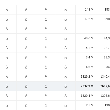
148 M
153
682 M
990
-
40,6 M
44,3
15,1 M
22,7
3,4 M
23,3
14,6 M
34
1329,2 M
1340,4
2232,9 M
2607,6
1320,4 M
1396,6
111 M
130