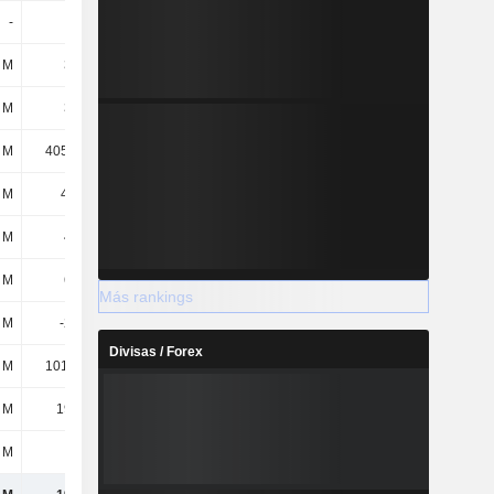
-
-
-
-
 M
317 M
280 M
261 M
 M
379 M
338 M
161 M
 M
4055,4 M
3301,5 M
2782,2 M
 M
49,1 M
49,4 M
49,9 M
 M
441 M
444 M
448 M
 M
666 M
1118,1 M
1110,9 M
Más rankings
4 M
-200 M
-314 M
-535 M
Divisas / Forex
 M
1013,9 M
780 M
638 M
 M
1971 M
2077,3 M
1713,2 M
 M
12 M
9,8 M
-