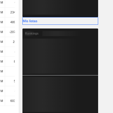
 M
691 M
728 M
612 M
 M
2345,4 M
1843,9 M
1474,5 M
Mis listas
 M
4897,9 M
5216,7 M
5290,8 M
 M
-2076,9 M
-2313,8 M
-2794 M
Rankings
 M
2821 M
2902,9 M
2496,8 M
 M
417 M
415 M
396 M
 M
81,5 M
68,1 M
42,7 M
 M
8,9 M
3,6 M
-
 M
52,9 M
48,6 M
37 M
 M
312 M
106 M
48,2 M
 M
6038,4 M
5388,6 M
4495,4 M