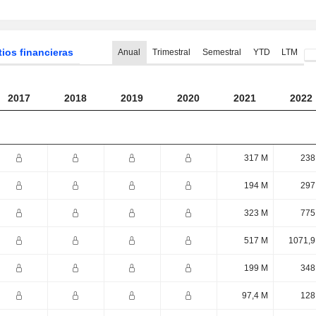
tios financieras
Anual
Trimestral
Semestral
YTD
LTM
2017
2018
2019
2020
2021
2022
317 M
238
194 M
297
323 M
775
517 M
1071,9
199 M
348
97,4 M
128