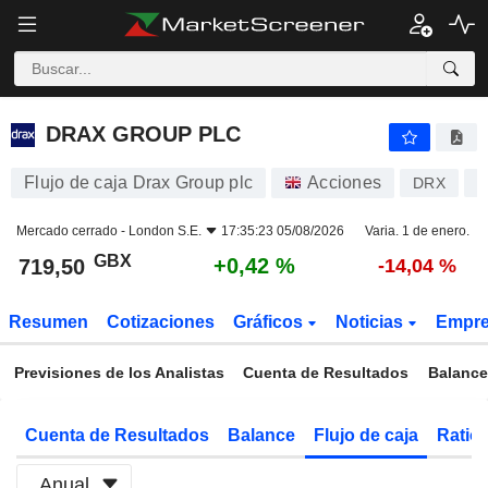
DRAX GROUP PLC
719,50
p
+0,42 %
DRAX GROUP PLC
Flujo de caja Drax Group plc
Acciones
DRX
G
Mercado cerrado -
London S.E.
17:35:23 05/08/2026
Varia. 1 de enero.
GBX
+0,42 %
719,50
-14,04 %
Resumen
Cotizaciones
Gráficos
Noticias
Empr
Previsiones de los Analistas
Cuenta de Resultados
Balance
Cuenta de Resultados
Balance
Flujo de caja
Ratios
Anual