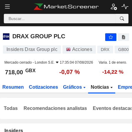
DRAX GROUP PLC
718,00
p
-0,07 %
DRAX GROUP PLC
Insiders Drax Group plc
Acciones
DRX
GB00B
Mercado cerrado -
London S.E.
17:35:04 07/08/2026
Varia. 1 de enero.
GBX
-0,07 %
718,00
-14,22 %
Resumen
Cotizaciones
Gráficos
Noticias
Empr
Todas
Recomendaciones analistas
Eventos destaca
Insiders