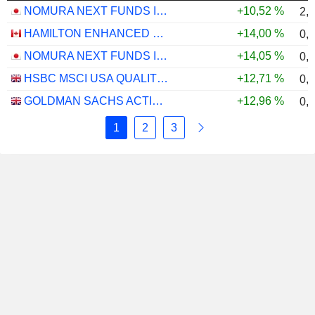
NOMURA NEXT FUNDS INTERNATIONAL EQUITY MSCI-KOKUSAI (YEN-HEDGED) ETF - JPY
+10,52 %
2,
HAMILTON ENHANCED MULTI-SECTOR COVERED CALL ETF - CAD
+14,00 %
0,
NOMURA NEXT FUNDS INTERNATIONAL EQUITY MSCI-KOKUSAI (UNHEDGED) ETF - JPY
+14,05 %
0,
HSBC MSCI USA QUALITY UCITS ETF - USD
+12,71 %
0,
GOLDMAN SACHS ACTIVEBETA PARIS-ALIGNED SUSTAINABLE US LARGE CAP EQUITY UCITS ETF - USD
+12,96 %
0,
1
2
3