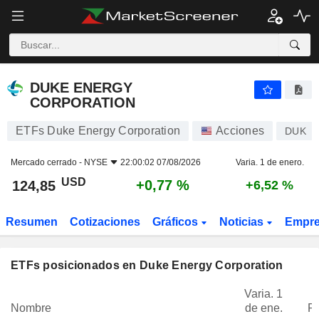
DUKE ENERGY CORPORATION
124,85
$
+0,77 %
DUKE ENERGY
CORPORATION
ETFs Duke Energy Corporation
Acciones
DUK
Mercado cerrado -
NYSE
22:00:02 07/08/2026
Varia. 1 de enero.
USD
+0,77 %
124,85
+6,52 %
Resumen
Cotizaciones
Gráficos
Noticias
Empr
ETFs posicionados en Duke Energy Corporation
Varia. 1
Nombre
de ene.
P