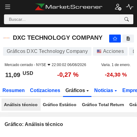
DXC TECHNOLOGY COMPANY
11,09
$
-0,27 %
DXC TECHNOLOGY COMPANY
Gráficos DXC Technology Company
Acciones
D
Mercado cerrado -
NYSE
22:00:02 06/08/2026
Varia. 1 de enero.
USD
-0,27 %
11,09
-24,30 %
Resumen
Cotizaciones
Gráficos
Noticias
Empr
Análisis técnico
Gráfico Estático
Gráfico Total Return
Grá
Gráfico: Análisis técnico