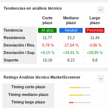
Tendencias en análisis técnico
Corto
Mediano
Largo
plazo
plazo
plazo
Tendencia
Al alza
Neutral
Pesimista
Resistencia
11,77
15,2
11,44
Desviación / Res.
-5,78 %
-27,04 %
-3,06 %
Desviación / Sup.
+9,15 %
+34,91 %
+28,95 %
Soporte
10,16
8,22
8,6
Ratings Análisis técnico MarketScreener
Timing corto plazo
Timing mediano plazo
Timing largo plazo