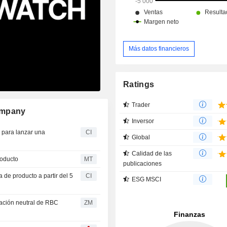
Más datos financieros
Ratings
Trader
ompany
Inversor
 para lanzar una
CI
Global
Calidad de las
roducto
MT
publicaciones
de producto a partir del 5
CI
ESG MSCI
ZM