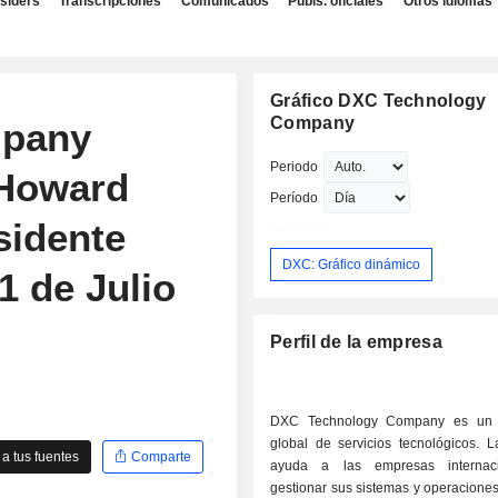
nsiders
Transcripciones
Comunicados
Publs. oficiales
Otros idiomas
Gráfico DXC Technology
Company
mpany
Periodo
 Howard
Período
sidente
DXC: Gráfico dinámico
 1 de Julio
Perfil de la empresa
DXC Technology Company es un 
global de servicios tecnológicos. 
a tus fuentes
Comparte
ayuda a las empresas internac
gestionar sus sistemas y operacione