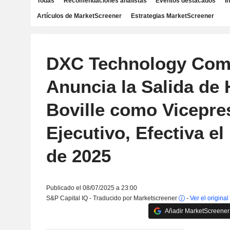
Todas
Recomendaciones analistas
Eventos destacados
I
Artículos de MarketScreener
Estrategias MarketScreener
DXC Technology Co
Anuncia la Salida de
Boville como Vicepre
Ejecutivo, Efectiva el
de 2025
Publicado el 08/07/2025 a 23:00
S&P Capital IQ - Traducido por Marketscreener
-
Ver el original
Añadir MarketScreener 