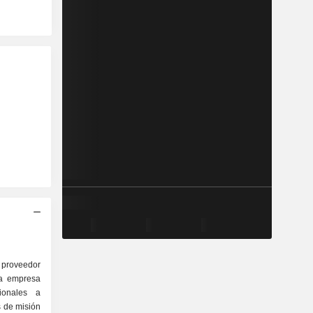
proveedor
La empresa
ionales a
s de misión