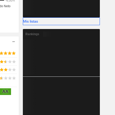
Mis listas
Rankings
AA