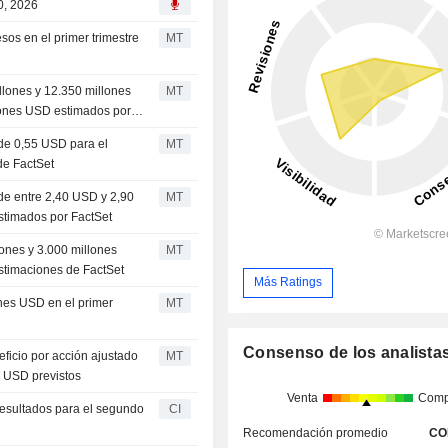
0, 2026
os en el primer trimestre
MT
lones y 12.350 millones
MT
llones USD estimados por
de 0,55 USD para el
MT
de FactSet
de entre 2,40 USD y 2,90
MT
estimados por FactSet
ones y 3.000 millones
MT
estimaciones de FactSet
Más Ratings
nes USD en el primer
MT
Consenso de los analista
ficio por acción ajustado
MT
41 USD previstos
Venta
Comp
esultados para el segundo
CI
Recomendación promedio
CO