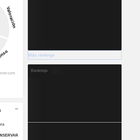
Más rankings
Rankings
s
ra
NSERVAR