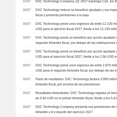
31/07
DXC Technology Company, Q1 2027 Earnings Call, Jul 3
30/07
DXC Technology reduce su beneficio ajustado y sus ingres
fiscal y presenta previsiones a la baja
30/07
DXC Technology prevé unos ingresos de entre 12.100 mil
USD para el ejercicio fiscal 2027, frente a los 12.150 mi
FactSet
30/07
DXC Technology prevé un beneficio por acción ajustado 
segundo trimestre fiscal, por debajo de las estimaciones 
30/07
DXC Technology prevé un beneficio por acción ajustado 
USD para el ejercicio fiscal 2027, frente a los 2,56 USD 
30/07
DXC Technology prevé unos ingresos de entre 2.970 mill
USD para el segundo trimestre fiscal, por debajo de las 
30/07
Flash de resultados: DXC Technology factura 3.000 millo
trimestre fiscal, por encima de las previsiones
30/07
Resultados trimestrales: DXC Technology registra un bene
de 0,40 USD en el primer trimestre fiscal, frente a los 0,
30/07
DXC Technology Company presenta sus previsiones de r
trimestre y el conjunto del ejercicio 2027