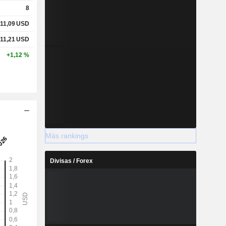
8
11,09
USD
11,21
USD
+1,12 %
Más rankings
Divisas / Forex