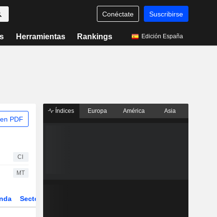
Conéctate
Suscribirse
s
Herramientas
Rankings
Edición España
Índices
Europa
América
Asia
 en PDF
CI
MT
nda
Sector
Derivados
ETFs