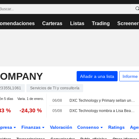
omendaciones
Carteras
Listas
Trading
Screener
COMPANY
Añadir a una lista
Informe
23355L1061
Servicios de TI y consultoría
ón 5 días
Varia. 1 de enero.
06/08
DXC Technology y Primary sellan una alianza estratégica para lanzar una plataforma Zero Trust nativa de IA para empresas
33 %
-24,30 %
05/08
DXC Technology nombra a Lisa Beaudoin directora de producto
presa
Finanzas
Valoración
Consenso
Ratings
Age