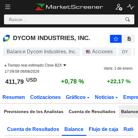
DYCOM INDUSTRIES, INC.
411,79
$
+0,78 %
DYCOM INDUSTRIES, INC.
Balance Dycom Industries, Inc.
Acciones
DY
Tiempo real estimado
Cboe BZX
Varia. 1 de enero.
17:09:08 06/08/2026
USD
+0,78 %
411,79
+22,17 %
Resumen
Cotizaciones
Gráficos
Noticias
Empr
Previsiones de los Analistas
Cuenta de Resultados
Balance
Cuenta de Resultados
Balance
Flujo de caja
Ratios