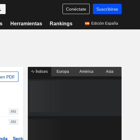
Conéctate
Suscribirse
s
Herramientas
Rankings
Edición España
Índices
Europa
América
Asia
 en PDF
AN
AN
nda
Sector
Derivados