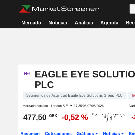
Mercado
Noticias
Análisis
Agenda
Rec
EAGLE EYE SOLUTI
PLC
Segmentos de Actividad Eagle Eye Solutions Group PLC
Mercado cerrado -
London S.E.
17:35:06 07/08/2026
Vari
477,50
-0,52 %
GBX
-
Resumen
Cotizaciones
Gráficos
Noticias
Em