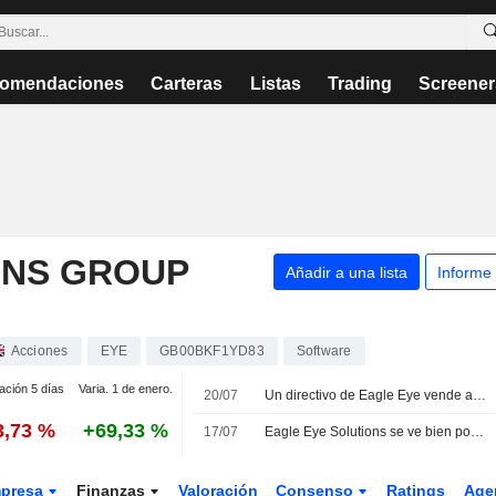
omendaciones
Carteras
Listas
Trading
Screener
ONS GROUP
Añadir a una lista
Informe
Acciones
EYE
GB00BKF1YD83
Software
ación 5 días
Varia. 1 de enero.
20/07
Un directivo de Eagle Eye vende acciones por valor de 500.000 GBP
3,73 %
+69,33 %
17/07
Eagle Eye Solutions se ve bien posicionada para lograr un crecimiento de ingresos de doble dígito
presa
Finanzas
Valoración
Consenso
Ratings
Age