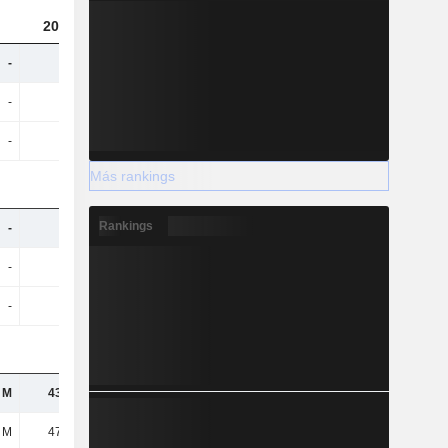
2023
2024
2025
-
-
43,31 M
42,45 M
-
-
42,03 M
29,69 M
-
-
10,99 M
11,35 M
Más rankings
Rankings
-
-
4,42 M
5,74 M
-
-
4,42 M
4,81 M
-
-
271 mil
847 mil
 M
43,07 M
-
-
 M
47,55 M
-
-