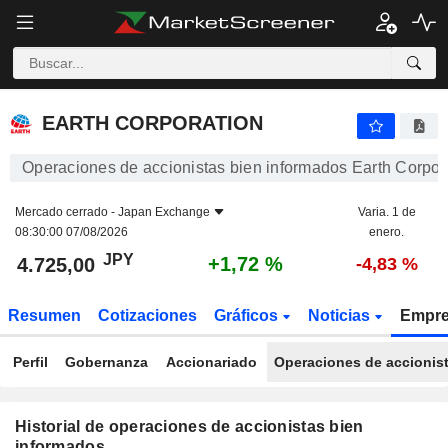
EARTH CORPORATION
4.725,00
¥
+1,72 %
EARTH CORPORATION
Operaciones de accionistas bien informados Earth Corpor
Mercado cerrado -
Japan Exchange
Varia. 1 de
08:30:00 07/08/2026
enero.
JPY
+1,72 %
4.725,00
-4,83 %
Resumen
Cotizaciones
Gráficos
Noticias
Empr
Perfil
Gobernanza
Accionariado
Operaciones de accionis
Historial de operaciones de accionistas bien
informados