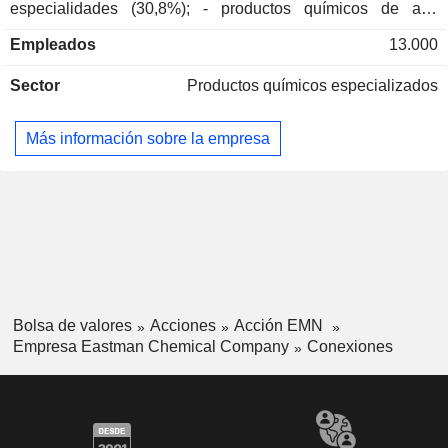
especialidades (30,8%); - productos químicos de alto
rendimiento y productos intermedios (23,3%); - fibras
Empleados
13.000
(14,1%): incluidas las fibras de acetato de celulosa. Las
ventas netas se distribuyen geográficamente del siguiente
Sector
Productos químicos especializados
modo: Estados Unidos y Canadá (42%), Europa/Oriente
Medio/África (27,4%), Asia/Pacífico (25,2%) y Latinoamérica
(5,4%).
Más información sobre la empresa
Bolsa de valores
Acciones
Acción EMN
Empresa Eastman Chemical Company
Conexiones