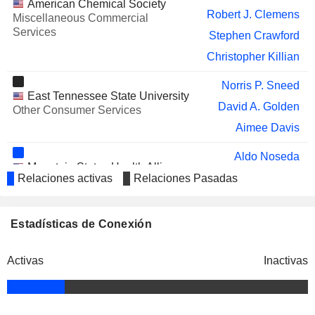
American Chemical Society
CHUBB LIMITED
Michael Connors
Robert J. Clemens
Miscellaneous Commercial
Services
HF FOODS GROUP INC.
Stephen Crawford
Jeffery Taylor
Christopher Killian
TRUIST FINANCIAL
Linnie Haynesworth
CORPORATION
Norris P. Sneed
NOBLE CORPORATION PLC
East Tennessee State University
H. Jennings
David A. Golden
Other Consumer Services
FLUENCE ENERGY, INC.
Cynthia Arnold
Aimee Davis
CRANE COMPANY
Ronald Lindsay
Aldo Noseda
Mountain States Health Alliance
SYENSQO SA/NV
Cynthia Arnold
David A. Golden
Relaciones activas
Relaciones Pasadas
Hospital/Nursing Management
Theresa K. Lee
Association of Corporate Counsel
Estadísticas de Conexión
David A. Golden
Miscellaneous Commercial Services
Norris P. Sneed
Activas
Inactivas
National Association of
Theresa K. Lee
Manufacturers
Miscellaneous Commercial Services
Lucian Boldea