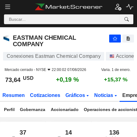
EASTMAN CHEMICAL COMPANY
73,64
$
+0,19 %
EASTMAN CHEMICAL
COMPANY
Conexiones Eastman Chemical Company
Acciones
Mercado cerrado -
NYSE
22:00:02 07/08/2026
Varia. 1 de enero.
USD
+0,19 %
73,64
+15,37 %
Resumen
Cotizaciones
Gráficos
Noticias
Empr
Perfil
Gobernanza
Accionariado
Operaciones de accionis
37
14
136