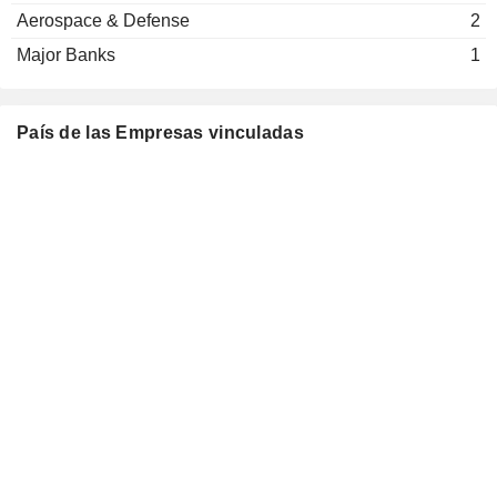
Stephen Crawford
Miscellaneous Commercial
Aerospace & Defense
2
Services
Major Banks
1
Rose Sparks
FutureFuel Chemical Co.
David Baker
Chemicals: Specialty
País de las Empresas vinculadas
Paul Flynn
David A. Golden
Eastman Foundation
Michelle Caveness
Investment Trusts/Mutual Funds