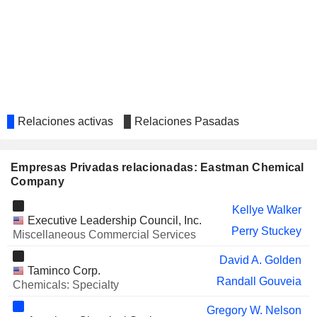
Aimee Davis
CORPORATION
AVIENT CORPORATION
Kim Mink
WEST FRASER TIMBER CO. LTD.
Eric Butler
CHEMTRADE LOGISTICS INCOME
Scott Rook
FUND
INFORMATION SERVICES
Michael Connors
Relaciones activas
Relaciones Pasadas
GROUP, INC.
AIR LIQUIDE
Kim Mink
Empresas Privadas relacionadas: Eastman Chemical
KORDSA TEKNIK TEKSTIL
Boudewijn de Loose
Company
HUNTSMAN CORPORATION
Curtis Espeland
Kellye Walker
Executive Leadership Council, Inc.
FUTUREFUEL CORP.
Rose Sparks
Perry Stuckey
Miscellaneous Commercial Services
ARRAY TECHNOLOGIES, INC.
H. Jennings
David A. Golden
Taminco Corp.
PHILLIPS 66
Vanessa Allen Sutherland
Randall Gouveia
Chemicals: Specialty
KRAFT HEINZ
Humberto Alfonso
Gregory W. Nelson