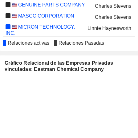
GENUINE PARTS COMPANY
Charles Stevens
MASCO CORPORATION
Charles Stevens
MICRON TECHNOLOGY,
Linnie Haynesworth
INC.
SILGAN HOLDINGS INC.
Brad Lich
Relaciones activas
Relaciones Pasadas
THE TIMKEN COMPANY
Lucian Boldea
Gráfico Relacional de las Empresas Privadas
TRUEBLUE, INC.
Greg Netolicky
vinculadas: Eastman Chemical Company
MARTIN MARIETTA
Donald Slager
MATERIALS, INC.
FLEX LTD.
Charles Stevens
MERCURY SYSTEMS, INC.
Howard Lance
LINCOLN ELECTRIC
Curtis Espeland
HOLDINGS, INC.
NISOURCE, INC.
Eric Butler
ALLIANT ENERGY