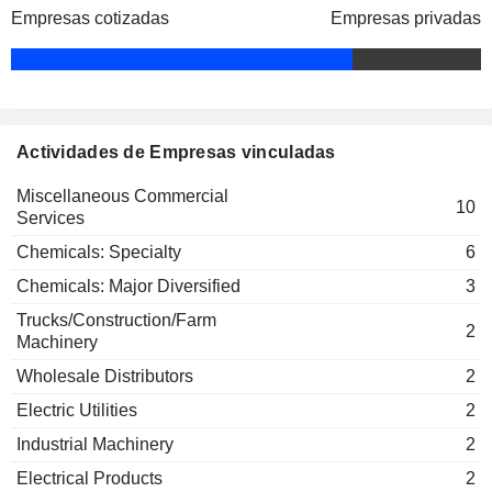
Empresas cotizadas
Empresas privadas
John A. White
National Academy of
Earnest W. Deavenport
Engineering
Miscellaneous Commercial
Services
Mark Costa
Actividades de Empresas vinculadas
The Business Roundtable
Jim Rogers
Miscellaneous Commercial Services
Miscellaneous Commercial
10
Services
Ronald Lindsay
American Institute of Chemical
Chemicals: Specialty
David B. McMillan
6
Engineers
Miscellaneous Commercial
Mark Cox
Chemicals: Major Diversified
3
Services
Michelle Caveness
Trucks/Construction/Farm
2
Machinery
Theresa K. Lee
Wholesale Distributors
2
Society for Corporate Governance,
David A. Golden
Inc.
Electric Utilities
2
Miscellaneous Commercial Services
Industrial Machinery
2
Gregory W. Nelson
Electrical Products
2
Industrial Research Institute, Inc.