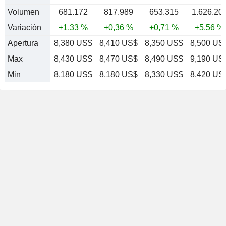
Volumen
681.172
817.989
653.315
1.626.20
Variación
+1,33 %
+0,36 %
+0,71 %
+5,56 %
Apertura
8,380 US$
8,410 US$
8,350 US$
8,500 US
Max
8,430 US$
8,470 US$
8,490 US$
9,190 US
Min
8,180 US$
8,180 US$
8,330 US$
8,420 US