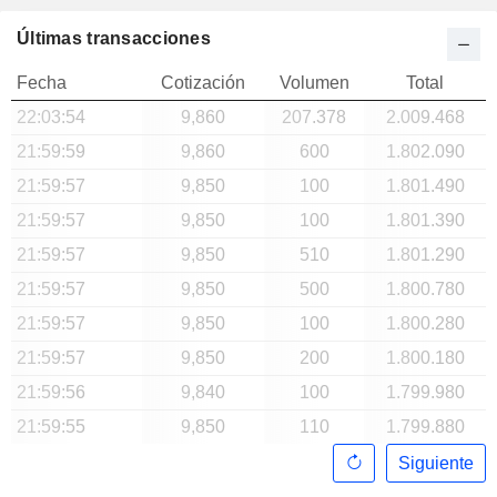
Últimas transacciones
Fecha
Cotización
Volumen
Total
22:03:54
9,860
207.378
2.009.468
21:59:59
9,860
600
1.802.090
21:59:57
9,850
100
1.801.490
21:59:57
9,850
100
1.801.390
21:59:57
9,850
510
1.801.290
21:59:57
9,850
500
1.800.780
21:59:57
9,850
100
1.800.280
21:59:57
9,850
200
1.800.180
21:59:56
9,840
100
1.799.980
21:59:55
9,850
110
1.799.880
Siguiente