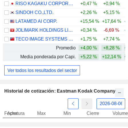
RISO KAGAKU CORPORATION
+0,47 %
+0,94 %
-
SINDOH CO.,LTD.
+2,26 %
+5,15 %
-
LATAMED AI CORP.
+15,54 %
+17,64 %
+
JOLIMARK HOLDINGS LIMITED
+0,34 %
-6,69 %
+
TECO IMAGE SYSTEMS CO., LTD.
+1,75 %
+7,74 %
-
Promedio
+4,00 %
+8,28 %
+
Media ponderada por Capi.
+5,22 %
+12,14 %
+
Ver todos los resultados del sector
Historial de cotización: Eastman Kodak Company
Fecha
Apertura
Max
Min
Cierre
Volume