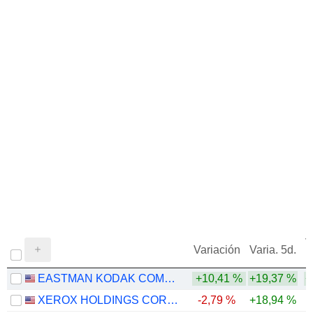
V
Variación
Varia. 5d.
EASTMAN KODAK COMPANY
+10,41 %
+19,37 %
+
XEROX HOLDINGS CORPORATION
-2,79 %
+18,94 %
-