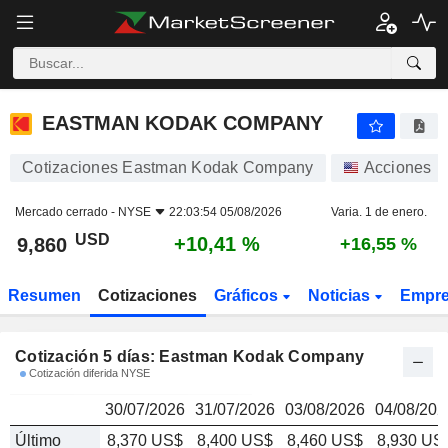
EASTMAN KODAK COMPANY
9,860
$
+
EASTMAN KODAK COMPANY
Cotizaciones Eastman Kodak Company
Acciones
Mercado cerrado -
NYSE
22:03:54 05/08/2026
Varia. 1 de enero.
USD
+10,41 %
9,860
+16,55 %
Resumen
Cotizaciones
Gráficos
Noticias
Empr
Cotización 5 días: Eastman Kodak Company
Cotización diferida NYSE
30/07/2026
31/07/2026
03/08/2026
04/08/202
Último
8,370 US$
8,400 US$
8,460 US$
8,930 US