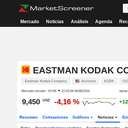
Mercado
Noticias
Análisis
Agenda
Rec
EASTMAN KODAK C
Eastman Kodak Company
Acciones
KODK
US
Mercado cerrado -
NYSE
22:03:09 06/08/2026
Variac
9,450
-4,16 %
USD
+12
Resumen
Cotizaciones
Gráficos
Noticias
Em