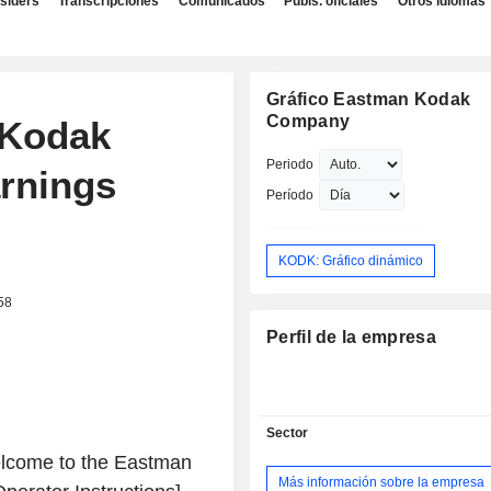
nsiders
Transcripciones
Comunicados
Publs. oficiales
Otros idiomas
Gráfico Eastman Kodak
Company
 Kodak
Periodo
rnings
Período
KODK: Gráfico dinámico
58
Perfil de la empresa
Sector
elcome to the Eastman
Más información sobre la empresa