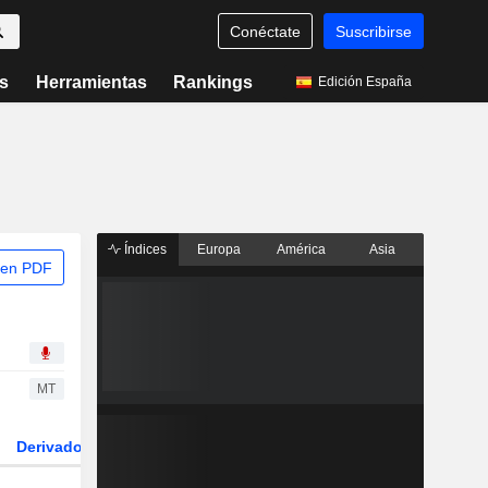
Conéctate
Suscribirse
s
Herramientas
Rankings
Edición España
Índices
Europa
América
Asia
 en PDF
MT
Derivados
ETFs