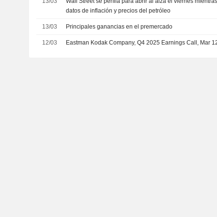
13/03
Wall Street se perfila para abrir al alza el viernes mientr
datos de inflación y precios del petróleo
13/03
Principales ganancias en el premercado
12/03
Eastman Kodak Company, Q4 2025 Earnings Call, Mar 1