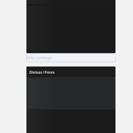
Más rankings
Divisas / Forex