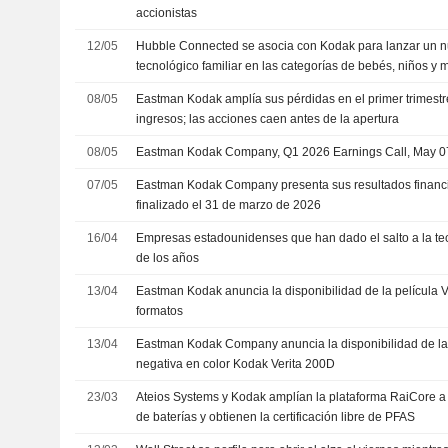
accionistas
12/05
Hubble Connected se asocia con Kodak para lanzar un 
tecnológico familiar en las categorías de bebés, niños y
08/05
Eastman Kodak amplía sus pérdidas en el primer trimestr
ingresos; las acciones caen antes de la apertura
08/05
Eastman Kodak Company, Q1 2026 Earnings Call, May 0
07/05
Eastman Kodak Company presenta sus resultados financie
finalizado el 31 de marzo de 2026
16/04
Empresas estadounidenses que han dado el salto a la tecn
de los años
13/04
Eastman Kodak anuncia la disponibilidad de la película
formatos
13/04
Eastman Kodak Company anuncia la disponibilidad de la 
negativa en color Kodak Verita 200D
23/03
Ateios Systems y Kodak amplían la plataforma RaiCore a 
de baterías y obtienen la certificación libre de PFAS