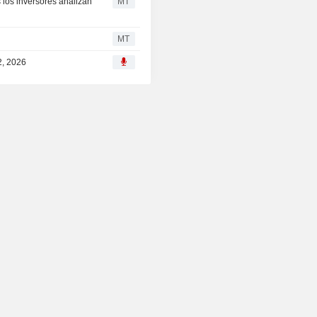
as los inversores analizan
MT
MT
2, 2026