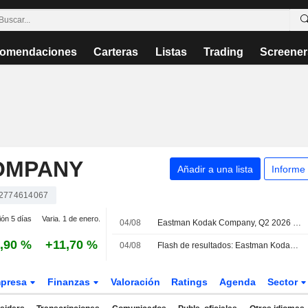
omendaciones
Carteras
Listas
Trading
Screener
OMPANY
Añadir a una lista
Informe
2774614067
ión 5 días
Varia. 1 de enero.
04/08
Eastman Kodak Company, Q2 2026 Earnings Call, Aug 04, 2026
,90 %
+11,70 %
04/08
Flash de resultados: Eastman Kodak Company registra unos ingresos de 311,0 millones USD en el segundo trimestre
presa
Finanzas
Valoración
Ratings
Agenda
Sector