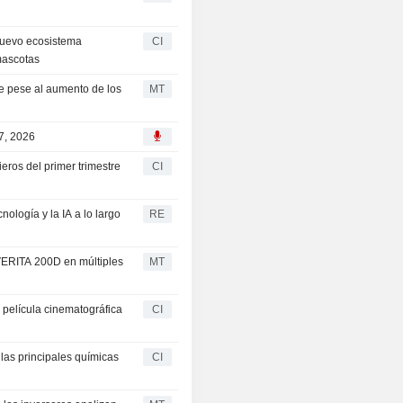
nuevo ecosistema
CI
 mascotas
e pese al aumento de los
MT
7, 2026
ros del primer trimestre
CI
ología y la IA a lo largo
RE
 VERITA 200D en múltiples
MT
película cinematográfica
CI
las principales químicas
CI