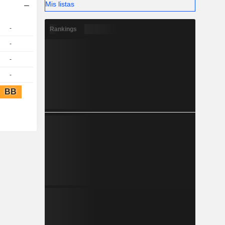
Mis listas
-
Rankings
-
-
-
BB