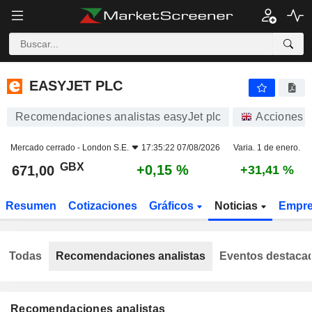
EASYJET PLC
671,00
p
+0,15 %
EASYJET PLC
Recomendaciones analistas easyJet plc
Acciones
Mercado cerrado -
London S.E.
17:35:22 07/08/2026
Varia. 1 de enero.
GBX
+0,15 %
671,00
+31,41 %
Resumen
Cotizaciones
Gráficos
Noticias
Empr
Todas
Recomendaciones analistas
Eventos destaca
Recomendaciones analistas