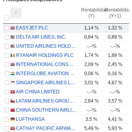
Rentabilidad
Rentabilidad
(Y)
(Y+1)
EASYJET PLC
1,14 %
1,32 %
DELTA AIR LINES, INC.
0,84 %
0,89 %
UNITED AIRLINES HOLDINGS, INC.
-.--%
-.--%
RYANAIR HOLDINGS PLC
1,74 %
1,89 %
INTERNATIONAL CONSOLIDATED AIRLINES GROUP, S.A.
2,09 %
2,45 %
INTERGLOBE AVIATION LIMITED
0,06 %
0,16 %
SINGAPORE AIRLINES LIMITED
3,01 %
4,67 %
AIR CHINA LIMITED
-.--%
-.--%
LATAM AIRLINES GROUP S.A.
2,84 %
3,57 %
CHINA SOUTHERN AIRLINES COMPANY LIMITED
-.--%
-.--%
-
LUFTHANSA
3,5 %
4,41 %
CATHAY PACIFIC AIRWAYS LIMITED
5,49 %
5,93 %