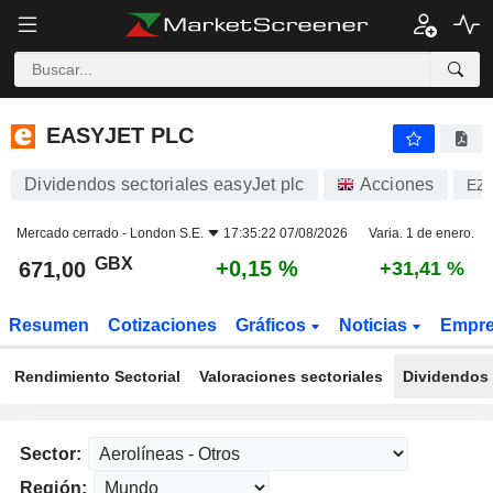
EASYJET PLC
671,00
p
+0,15 %
EASYJET PLC
Dividendos sectoriales easyJet plc
Acciones
EZ
Mercado cerrado -
London S.E.
17:35:22 07/08/2026
Varia. 1 de enero.
GBX
+0,15 %
671,00
+31,41 %
Resumen
Cotizaciones
Gráficos
Noticias
Empr
Rendimiento Sectorial
Valoraciones sectoriales
Dividendos 
Sector:
Región: