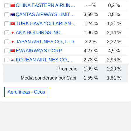
CHINA EASTERN AIRLINES CORPORATION LIMITED
-.--%
0,2 %
-
QANTAS AIRWAYS LIMITED
3,69 %
3,8 %
TÜRK HAVA YOLLARI ANONIM ORTAKLIGI
1,24 %
1,31 %
ANA HOLDINGS INC.
1,96 %
2,14 %
JAPAN AIRLINES CO., LTD.
3,2 %
3,32 %
EVA AIRWAYS CORP.
4,27 %
4,5 %
KOREAN AIRLINES CO.,LTD.
2,73 %
2,96 %
Promedio
1,99 %
2,29 %
Media ponderada por Capi.
1,55 %
1,81 %
Aerolíneas - Otros