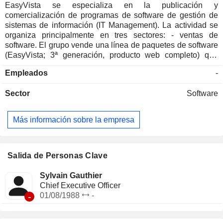
EasyVista se especializa en la publicación y
comercialización de programas de software de gestión de
sistemas de información (IT Management). La actividad se
organiza principalmente en tres sectores: - ventas de
software. El grupo vende una línea de paquetes de software
(EasyVista; 3ª generación, producto web completo) que
cubre todo el ciclo de vida de los equipos y sistemas
Empleados
-
informáticos; - servicios de mantenimiento; - servicios:
principalmente servicios de entrenamiento, instalación,
Sector
Software
consultoría y configuración. Francia representa el 51,6% de
las ventas netas.
Más información sobre la empresa
Salida de Personas Clave
Sylvain Gauthier
Chief Executive Officer
-
01/08/1988
-