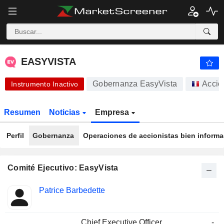
-.-
EASYVISTA
-
€
-
%
EASYVISTA
Gobernanza EasyVista
Accio
Instrumento Inactivo
Resumen
Noticias
Empresa
Perfil
Gobernanza
Operaciones de accionistas bien inform
Comité Ejecutivo: EasyVista
Funciones
Patrice Barbedette
Director
ocupadas
Chief Executive Officer
-