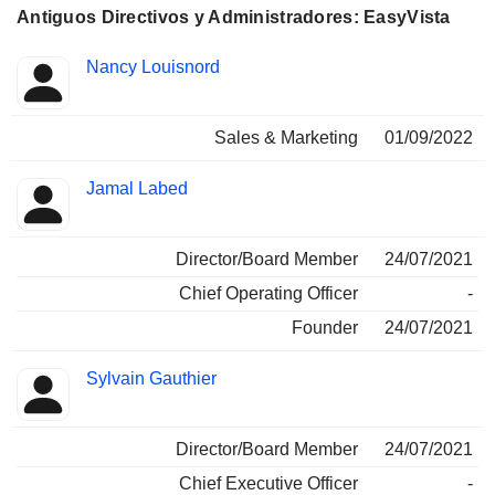
Antiguos Directivos y Administradores: EasyVista
Funciones
Nancy Louisnord
Insider
ocupadas
Sales & Marketing
01/09/2022
Jamal Labed
Director/Board Member
24/07/2021
Chief Operating Officer
-
Founder
24/07/2021
Sylvain Gauthier
Director/Board Member
24/07/2021
Chief Executive Officer
-