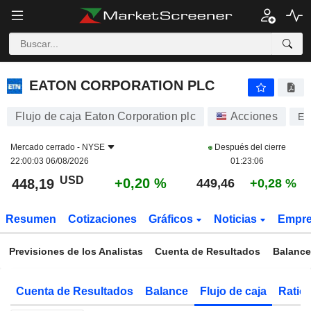
EATON CORPORATION PLC
448,19
$
+0,20 %
EATON CORPORATION PLC
Flujo de caja Eaton Corporation plc
Acciones
ET
Mercado cerrado -
NYSE
Después del cierre
22:00:03 06/08/2026
01:23:06
USD
+0,20 %
448,19
449,46
+0,28 %
Resumen
Cotizaciones
Gráficos
Noticias
Empr
Previsiones de los Analistas
Cuenta de Resultados
Balance
Cuenta de Resultados
Balance
Flujo de caja
Ratios