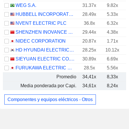
WEG S.A.
31.37x
9.82x
HUBBELL INCORPORATED
28.49x
5.33x
NVENT ELECTRIC PLC
36.8x
6.32x
SHENZHEN INOVANCE TECHNOLOGY CO.,LTD
29.44x
4.38x
NIDEC CORPORATION
20.87x
1.71x
HD HYUNDAI ELECTRIC CO., LTD.
28.25x
10.12x
SIEYUAN ELECTRIC CO., LTD.
30.89x
6.69x
FURUKAWA ELECTRIC CO., LTD.
28.5x
5.56x
Promedio
34,41x
8,33x
Media ponderada por Capi.
34,61x
8,24x
Componentes y equipos eléctricos - Otros