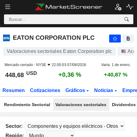
EATON CORPORATION PLC
448,68
$
+0,36 %
EATON CORPORATION PLC
Valoraciones sectoriales Eaton Corporation plc
Acc
Mercado cerrado -
NYSE
22:00:03 07/08/2026
Varia. 1 de enero.
USD
+0,36 %
448,68
+40,87 %
Resumen
Cotizaciones
Gráficos
Noticias
Empr
Rendimiento Sectorial
Valoraciones sectoriales
Dividendos 
Sector:
Región: