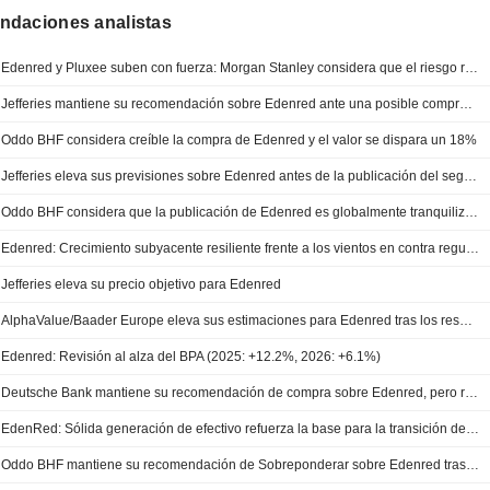
daciones analistas
Edenred y Pluxee suben con fuerza: Morgan Stanley considera que el riesgo regulatorio ya está descontado
Jefferies mantiene su recomendación sobre Edenred ante una posible compra por parte de BC Partners
Oddo BHF considera creíble la compra de Edenred y el valor se dispara un 18%
Jefferies eleva sus previsiones sobre Edenred antes de la publicación del segundo trimestre
Oddo BHF considera que la publicación de Edenred es globalmente tranquilizadora
Edenred: Crecimiento subyacente resiliente frente a los vientos en contra regulatorios
Jefferies eleva su precio objetivo para Edenred
AlphaValue/Baader Europe eleva sus estimaciones para Edenred tras los resultados del ejercicio 2025
Edenred: Revisión al alza del BPA (2025: +12.2%, 2026: +6.1%)
Deutsche Bank mantiene su recomendación de compra sobre Edenred, pero recorta su precio objetivo
EdenRed: Sólida generación de efectivo refuerza la base para la transición de 2026; persisten expectativas de alta volatilidad
Oddo BHF mantiene su recomendación de Sobreponderar sobre Edenred tras los resultados y previsiones