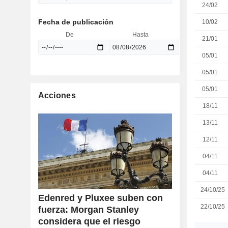
24/02
Fecha de publicación
10/02
De
Hasta
21/01
05/01
05/01
05/01
Acciones
18/11
13/11
12/11
04/11
04/11
24/10/25
Edenred y Pluxee suben con
22/10/25
fuerza: Morgan Stanley
considera que el riesgo