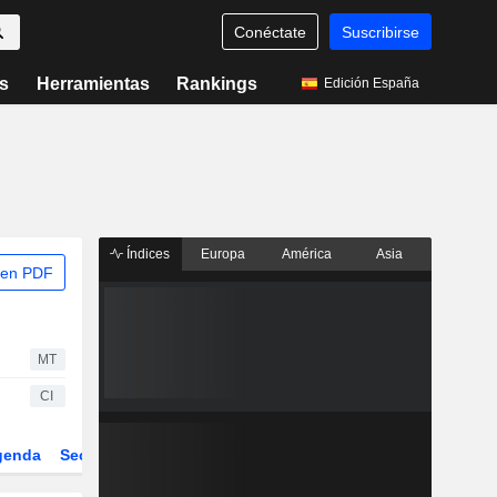
Conéctate
Suscribirse
s
Herramientas
Rankings
Edición España
Índices
Europa
América
Asia
 en PDF
MT
CI
genda
Sector
Derivados
ETFs