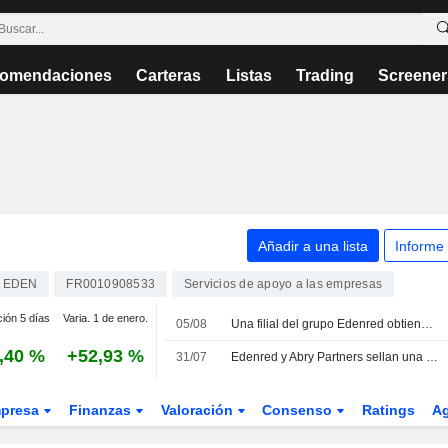
omendaciones
Carteras
Listas
Trading
Screener
Añadir a una lista
Informe
EDEN
FR0010908533
Servicios de apoyo a las empresas
ción 5 días
Varia. 1 de enero.
05/08
Una filial del grupo Edenred obtiene la aprobación preliminar para ofrecer servicios de prepago en los Emiratos Árabes Unidos
,40 %
+52,93 %
31/07
Edenred y Abry Partners sellan una alianza estratégica para impulsar la nueva fase de desarrollo de Edenred Pay North America
presa
Finanzas
Valoración
Consenso
Ratings
A