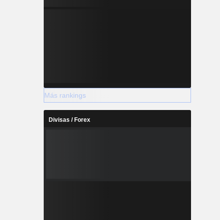
Más rankings
Divisas / Forex