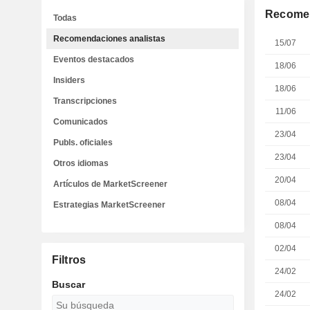
Recomen
Todas
Recomendaciones analistas
15/07
Eventos destacados
18/06
Insiders
18/06
Transcripciones
11/06
Comunicados
23/04
Publs. oficiales
23/04
Otros idiomas
20/04
Artículos de MarketScreener
08/04
Estrategias MarketScreener
08/04
02/04
Filtros
24/02
Buscar
24/02