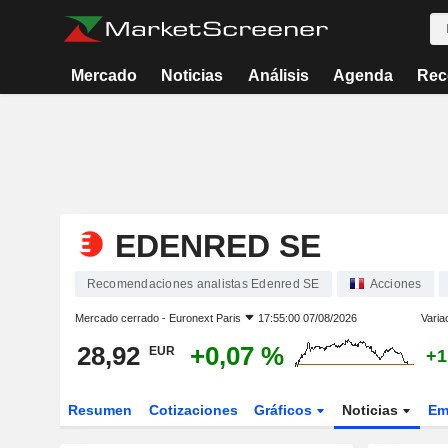
Mercado
Noticias
Análisis
Agenda
Rec
EDENRED SE
Recomendaciones analistas Edenred SE
Acciones
Mercado cerrado -
Euronext Paris
17:55:00 07/08/2026
Varia
28,92
+0,07 %
EUR
+1
Resumen
Cotizaciones
Gráficos
Noticias
Em