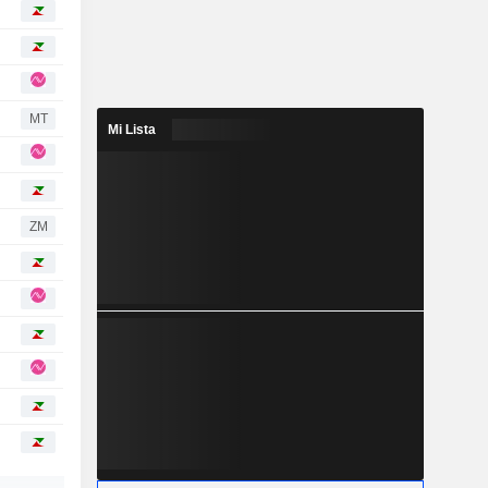
MT
Mi Lista
ZM