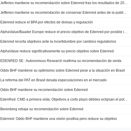
Jefferies mantiene su recomendación sobre Edenred tras los resultados de 2025
Jefferies mantiene su recomendación de conservar Edenred antes de la publicación de resultados
Edenred reduce el BPA por efectos de divisas y regulación
AlphaValue/Baader Europe reduce el precio objetivo de Edenred por posible impacto regulatorio
Edenred recorta objetivos ante la incertidumbre por cambios regulatorios
AlphaValue reduce significativamente su precio objetivo sobre Edenred
EDENRED SE : Autonomous Research reafirma su recomendación de venta
Oddo BHF mantiene su optimismo sobre Edenred pese a la situación en Brasil
La reforma del PAT en Brasil desata especulaciones en el mercado
Oddo BHF mantiene su recomendación sobre Edenred
EdenRed: CMD a primera vista: Objetivos a corto plazo débiles eclipsan el potencial
Berenberg rebaja su recomendación sobre Edenred
Edenred: Oddo BHF mantiene una visión positiva pero reduce su objetivo