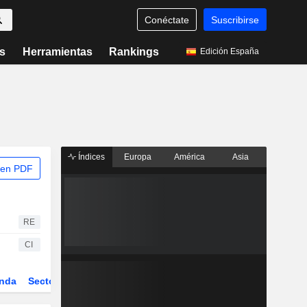
Conéctate
Suscribirse
s
Herramientas
Rankings
Edición España
Índices
Europa
América
Asia
 en PDF
RE
CI
nda
Sector
Derivados