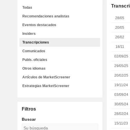
Transcr
Todas
Recomendaciones analistas
28/05
Eventos destacados
20/05
Insiders
26/02
Transcripciones
18/11
Comunicados
02/09/25
Publs. oficiales
29/05/25
Otros idiomas
20/02/25
Artículos de MarketScreener
19/11/24
Estrategias MarketScreener
03/09/24
30/05/24
Filtros
28/02/24
Buscar
15/11/23