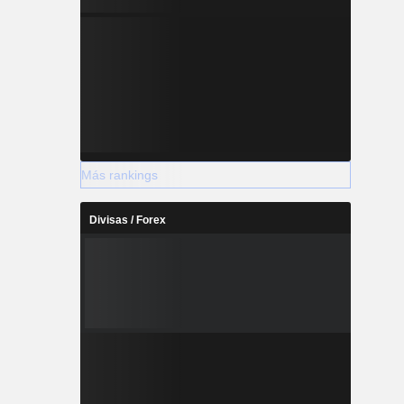
Más rankings
Divisas / Forex