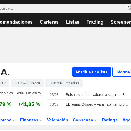
omendaciones
Carteras
Listas
Trading
Screener
A.
Añadir a una lista
Informe
EDR
LU1048328220
Ocio y Recreación
ión 5 días
Varia. 1 de enero.
03/08
Bolsa española: valores a seguir el 3 de agosto
,79 %
+41,85 %
03/07
EDreams Odigeo y Visa habilitan protocolos de seguridad para gestionar reservas de viajes mediante agentes de inteligencia artificial
presa
Finanzas
Valoración
Consenso
Ratings
Age