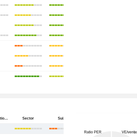
EFG International AG
Sector
Suiza