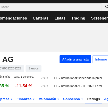
omendaciones
Carteras
Listas
Trading
Screener
 AG
Añadir a una lista
Informe
CH0022268228
Bancos
ón 5 días
Varia. 1 de enero.
22/07
EFG International: sorteando la presión sobre los márgenes
85 %
-11,54 %
22/07
EFG International AG, H1 2026 Earnings Call, Jul 22, 2026
presa
Finanzas
Valoración
Consenso
Ratings
A