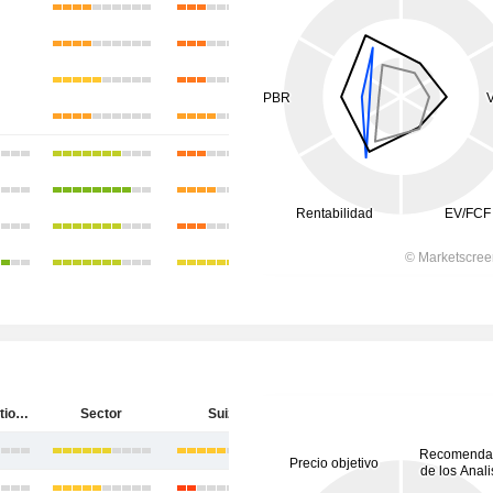
EFG International AG
Sector
Suiza