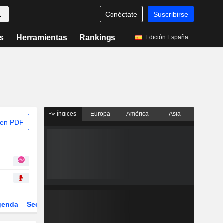
Conéctate
Suscribirse
s
Herramientas
Rankings
Edición España
Índices
Europa
América
Asia
 en PDF
genda
Sector
Derivados