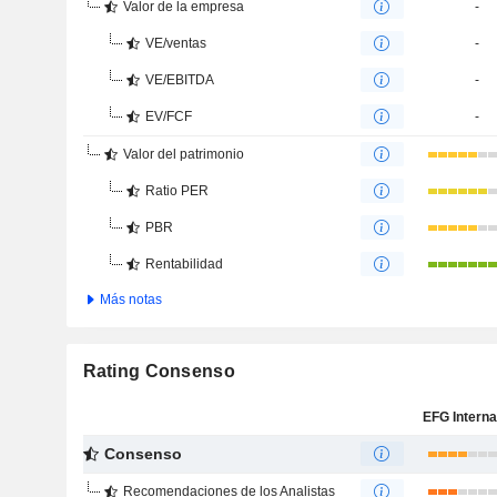
Valor de la empresa
-
VE/ventas
-
VE/EBITDA
-
EV/FCF
-
Valor del patrimonio
Ratio PER
PBR
Rentabilidad
Más notas
Rating Consenso
Consenso
Recomendaciones de los Analistas