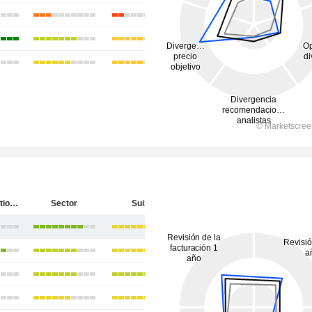
EFG International AG
Sector
Suiza