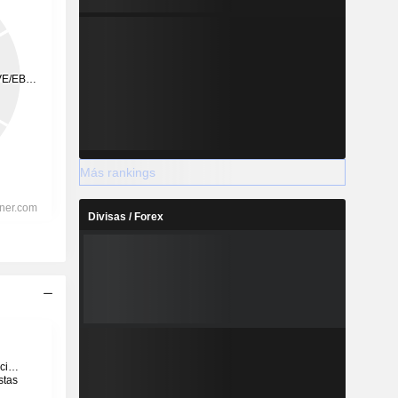
Más rankings
Divisas / Forex