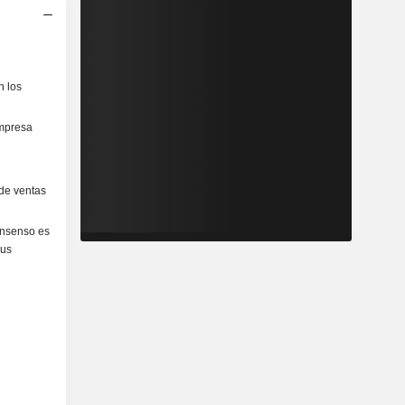
n los
empresa
 de ventas
onsenso es
sus