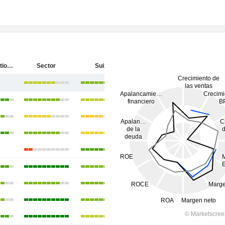
EFG International AG
Sector
Suiza