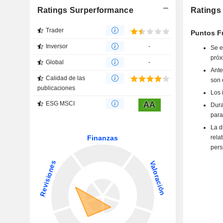
Ratings Surperformance
Ratings 
Trader
Puntos Fu
Inversor
-
Se e
próx
Global
-
Ante
Calidad de las
son 
publicaciones
Los 
ESG MSCI
AA
Dura
para
La d
rela
pers