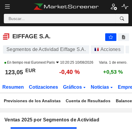
EIFFAGE S.A.
123,05
€
-0,40 %
EIFFAGE S.A.
Segmentos de Actividad Eiffage S.A.
Acciones
En tiempo real
Euronext Paris
10:20:25 10/08/2026
Varia. 1 de enero.
EUR
-0,40 %
123,05
+0,53 %
Resumen
Cotizaciones
Gráficos
Noticias
Empr
Previsiones de los Analistas
Cuenta de Resultados
Balance
Ventas 2025 por Segmentos de Actividad