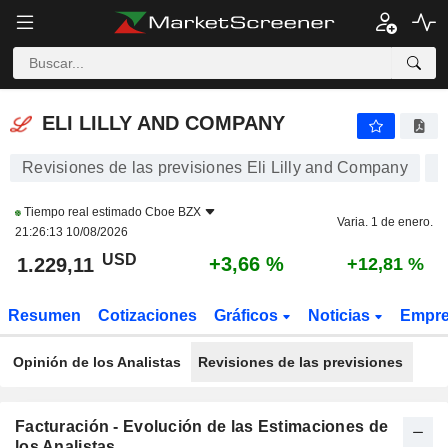
ELI LILLY AND COMPANY
1.229,11
$
+3,66 %
ELI LILLY AND COMPANY
Revisiones de las previsiones Eli Lilly and Company
Tiempo real estimado
Cboe BZX
Varia. 1 de enero.
21:26:13 10/08/2026
USD
+3,66 %
1.229,11
+12,81 %
Resumen
Cotizaciones
Gráficos
Noticias
Empr
Opinión de los Analistas
Revisiones de las previsiones
Facturación - Evolución de las Estimaciones de
los Analistas