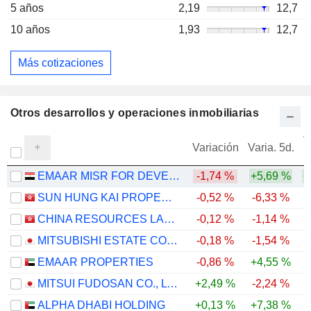
5 años
2,19
12,7
10 años
1,93
12,7
Más cotizaciones
Otros desarrollos y operaciones inmobiliarias
V
Variación
Varia. 5d.
EMAAR MISR FOR DEVELOPMENT COMPANY (S.A.E.)
-1,74 %
+5,69 %
+
SUN HUNG KAI PROPERTIES LIMITED
-0,52 %
-6,33 %
+
CHINA RESOURCES LAND LIMITED
-0,12 %
-1,14 %
+
MITSUBISHI ESTATE CO., LTD.
-0,18 %
-1,54 %
+
EMAAR PROPERTIES
-0,86 %
+4,55 %
-
MITSUI FUDOSAN CO., LTD.
+2,49 %
-2,24 %
ALPHA DHABI HOLDING
+0,13 %
+7,38 %
-