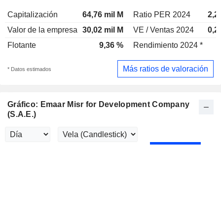
Capitalización
64,76 mil M
Ratio PER 2024
2,2
Valor de la empresa
30,02 mil M
VE / Ventas 2024
0,2
Flotante
9,36 %
Rendimiento 2024 *
Más ratios de valoración
* Datos estimados
Gráfico: Emaar Misr for Development Company
(S.A.E.)