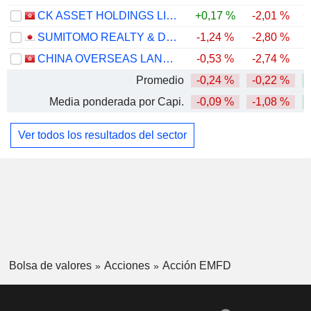
CK ASSET HOLDINGS LIMITED
+0,17 %
-2,01 %
+
SUMITOMO REALTY & DEVELOPMENT CO., LTD.
-1,24 %
-2,80 %
+
CHINA OVERSEAS LAND & INVESTMENT LIMITED
-0,53 %
-2,74 %
Promedio
-0,24 %
-0,22 %
Media ponderada por Capi.
-0,09 %
-1,08 %
Ver todos los resultados del sector
Bolsa de valores
Acciones
Acción EMFD