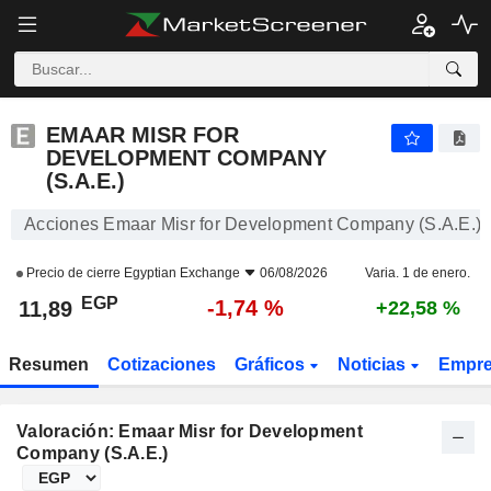
EMAAR MISR FOR DEVELOPMENT COMPANY (S.A.E.)
11,89
£
-1,74 %
EMAAR MISR FOR
DEVELOPMENT COMPANY
(S.A.E.)
Acciones Emaar Misr for Development Company (S.A.E.)
Precio de cierre
Egyptian Exchange
06/08/2026
Varia. 1 de enero.
EGP
-1,74 %
11,89
+22,58 %
Resumen
Cotizaciones
Gráficos
Noticias
Empr
Valoración: Emaar Misr for Development
Company (S.A.E.)