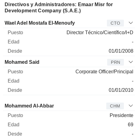
Directivos y Administradores: Emaar Misr for
Development Company (S.A.E.)
Director
Puesto
Edad
Desde
Wael Adel Mostafa El-Menoufy
CTO
Director Técnico/Científico/I+D
-
01/01/2008
Mohamed Said
PRN
Corporate Officer/Principal
-
01/01/2010
Administrador
Puesto
Edad
Desde
Mohammed Al-Abbar
CHM
Presidente
69
-