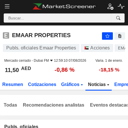
EMAAR PROPERTIES
11,50
AED
-0,86 %
EMAAR PROPERTIES
Publs. oficiales Emaar Properties
Acciones
EMA
Mercado cerrado -
Dubai FM
12:59:10 07/08/2026
Varia. 1 de enero.
AED
-0,86 %
11,50
-18,15 %
Resumen
Cotizaciones
Gráficos
Noticias
Empr
Todas
Recomendaciones analistas
Eventos destaca
Publs. oficiales