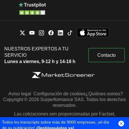
NUESTROS EXPERTOS A TU
SERVICIO
Contacto
Lunes a viernes, 9-12 h y 14-18 h
Aviso legal
Configuración de cookies
¿Quiénes somos?
Copyright © 2026 Surperformance SAS. Todos los derechos
reservados.
Las cotizaciones son proporcionadas por Factset,
Morningstar y S&P Capital IQ
Todos los transcripts sobre más de 9000 empresas, ¡el día
de su publicación!
¡Desbloquéelos ya!