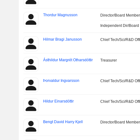
Thordur Magnusson
Director/Board Membe
Independent Dir/Boar
Hilmar Bragi Janusson
Chief Tech/Sci/R&D Off
Ásthildur Margrét Otharsdóttir
Treasurer
Þorvaldur Ingvarsson
Chief Tech/Sci/R&D Off
Hildur Einarsdóttir
Chief Tech/Sci/R&D Off
Bengt David Harry Kjell
Director/Board Membe