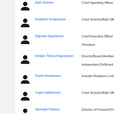
Egill Jónsson
Chief Operating Officer
Kristleifur Kristjansson
Chief Tech/Sci/R&D Off
Sigurdur Sigurðsson
Chief Executive Officer
President
Kristján Tómas Ragnarsson
Director/Board Membe
Independent Dir/Boar
David Hreidarsson
Investor Relations Cont
Yngvi Halldorsson
Chief Tech/Sci/R&D Off
Hjörleifur Pálsson
Director of Finance/CF