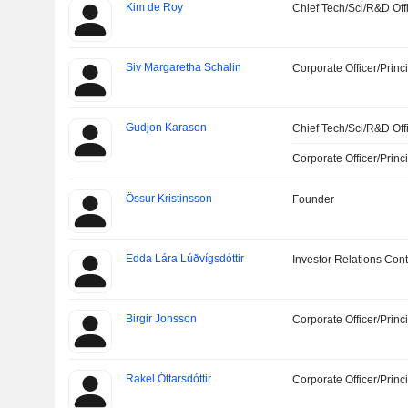
Kim de Roy
Chief Tech/Sci/R&D Off
Siv Margaretha Schalin
Corporate Officer/Princ
Gudjon Karason
Chief Tech/Sci/R&D Off
Corporate Officer/Princ
Össur Kristinsson
Founder
Edda Lára Lúðvígsdóttir
Investor Relations Cont
Birgir Jonsson
Corporate Officer/Princ
Rakel Óttarsdóttir
Corporate Officer/Princ