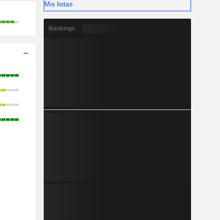
Mis listas
Rankings
o
o
o