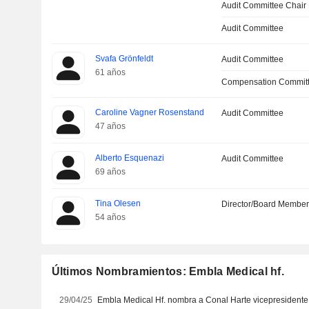
Audit Committee Chair
Audit Committee
Svafa Grönfeldt
Audit Committee
61 años
Compensation Committ
Caroline Vagner Rosenstand
Audit Committee
47 años
Alberto Esquenazi
Audit Committee
69 años
Tina Olesen
Director/Board Membe
54 años
Últimos Nombramientos: Embla Medical hf.
29/04/25