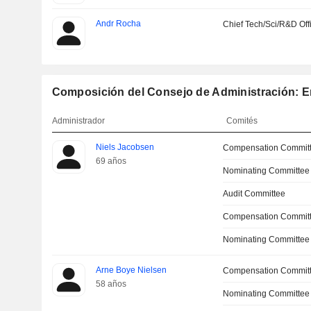
Andr Rocha
Chief Tech/Sci/R&D Off
Composición del Consejo de Administración: E
Administrador
Comités
Niels Jacobsen
Compensation Commit
69 años
Nominating Committee
Audit Committee
Compensation Committ
Nominating Committee
Arne Boye Nielsen
Compensation Commit
58 años
Nominating Committee