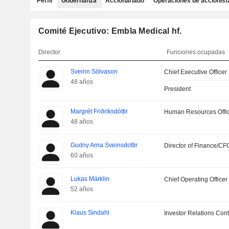
Perfil
Gobernanza
Accionariado
Operaciones de accionist
Comité Ejecutivo: Embla Medical hf.
Director
Funciones ocupadas
Sveinn Sölvason
Chief Executive Officer
48 años
President
Margrét Friðriksdóttir
Human Resources Offi
48 años
Gudny Arna Sveinsdottir
Director of Finance/CF
60 años
Lukas Märklin
Chief Operating Officer
52 años
Klaus Sindahl
Investor Relations Cont