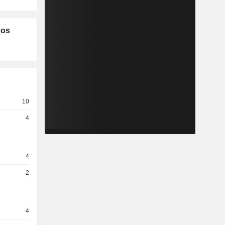
los
10
4
4
2
4