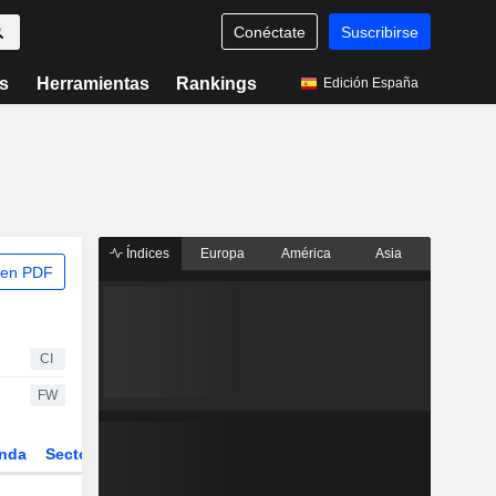
Conéctate
Suscribirse
s
Herramientas
Rankings
Edición España
Índices
Europa
América
Asia
 en PDF
CI
FW
nda
Sector
Derivados