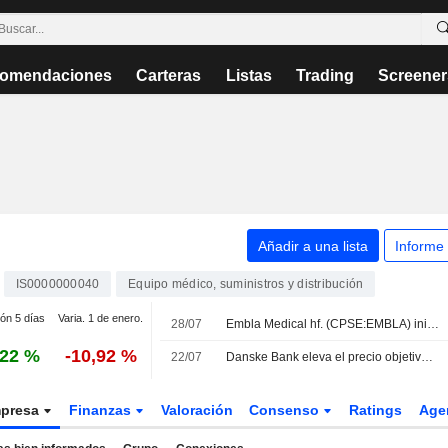
omendaciones
Carteras
Listas
Trading
Screener
Añadir a una lista
Informe
IS0000000040
Equipo médico, suministros y distribución
ión 5 días
Varia. 1 de enero.
28/07
Embla Medical hf. (CPSE:EMBLA) inicia un plan de recompra de acciones de 8.000.000 de títulos, representativos del 1,9% del capital, por 40 millones USD, bajo la autorización aprobada el 10 de marzo de 2026.
,22 %
-10,92 %
22/07
Danske Bank eleva el precio objetivo de Embla hasta los 30 DKK y reitera su recomendación de mantener
presa
Finanzas
Valoración
Consenso
Ratings
Age