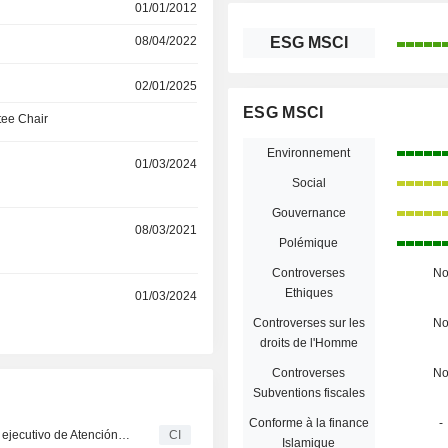
01/01/2012
08/04/2022
ESG MSCI
02/01/2025
ESG MSCI
ee Chair
Environnement
01/03/2024
Social
Gouvernance
08/03/2021
Polémique
Controverses
N
Ethiques
r
01/03/2024
Controverses sur les
N
droits de l'Homme
Controverses
N
Subventions fiscales
Conforme à la finance
-
Embla Medical Hf. nombra a Conal Harte vicepresidente ejecutivo de Atención al Paciente.
CI
Islamique