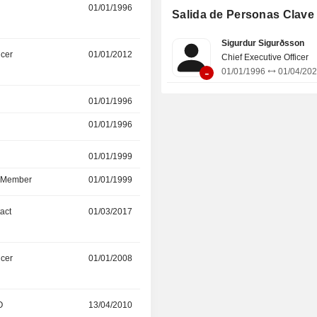
de la carga en pacientes que
01/01/1996
15/06/2023
Salida de Personas Clave
osteoartritis leve y moderada de
Atención al Paciente, que gestiona 
Sigurdur Sigurðsson
clínicas de atención al paciente 
icer
01/01/2012
01/07/2022
Chief Executive Officer
mundo, cada una de las cuales 
-
01/01/1996
01/04/20
pacientes individuales y sus necesid
01/01/1996
01/04/2022
01/01/1996
01/04/2022
r
01/01/1999
08/03/2021
d Member
01/01/1999
01/01/2012
act
01/03/2017
01/02/2021
icer
01/01/2008
01/01/2018
O
13/04/2010
30/04/2013