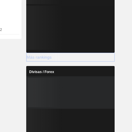
 padecen
 cadera; y
una red de
en todo el
atiende a
22
ades.
Más rankings
Divisas / Forex