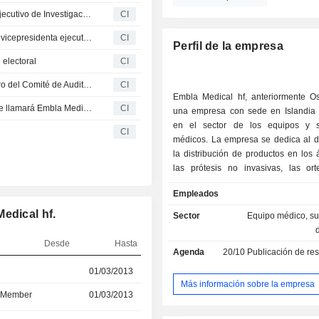
Embla Medical nombra a André Rocha Vicepresidente Ejecutivo de Investigación y Desarrollo
CI
Embla Medical anuncia la marcha de Hildur Einarsdóttir, vicepresidenta ejecutiva de I+D
CI
Perfil de la empresa
 electoral
CI
Össur hf. nombra a Caroline Vagner Rosenstand miembro del Comité de Auditoría
CI
Embla Medical hf, anteriormente Os
Össur hf establece una nueva organización matriz que se llamará Embla Medical
CI
una empresa con sede en Islandia
en el sector de los equipos y s
CI
médicos. La empresa se dedica al de
la distribución de productos en los
las prótesis no invasivas, las ort
soportes médicos. Las actividades c
Empleados
de la empresa se dividen en tres se
negocio: el de Prótesis, cuya c
edical hf.
Sector
Equipo médico, su
productos incluye una gama de c
protésicos para las extremidades in
Desde
Hasta
Agenda
20/10
Publicación de resultado
superiores; Ortesis y soportes, que
gama Unloader One de ortesis de r
r
01/03/2013
01/03/2024
alivian el dolor de la osteoartritis de 
Más información sobre la empresa
d Member
01/03/2013
01/03/2024
como el Unloader Hip, diseñado para
dolor mediante la optimización de la