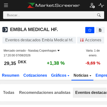
EMBLA MEDICAL HF.
29,35
kr
+1,38 %
EMBLA MEDICAL HF.
Eventos destacados Embla Medical hf.
Acciones
Mercado cerrado -
Nasdaq Copenhagen
Varia. 1 de
17:20:00 07/08/2026
enero.
DKK
+1,38 %
29,35
-9,69 %
Resumen
Cotizaciones
Gráficos
Noticias
Empr
Todas
Recomendaciones analistas
Eventos destaca