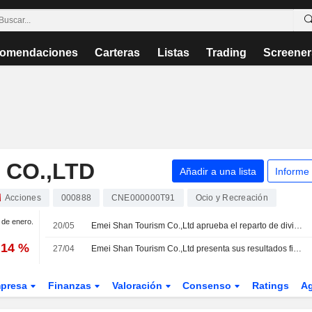
omendaciones
Carteras
Listas
Trading
Screener
 CO.,LTD
Añadir a una lista
Informe
Acciones
000888
CNE000000T91
Ocio y Recreación
1 de enero.
20/05
Emei Shan Tourism Co.,Ltd aprueba el reparto de dividendos para el ejercicio 2025
,14 %
27/04
Emei Shan Tourism Co.,Ltd presenta sus resultados financieros del primer trimestre finalizado el 31 de marzo de 2026
presa
Finanzas
Valoración
Consenso
Ratings
A