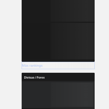
Más rankings
Divisas / Forex