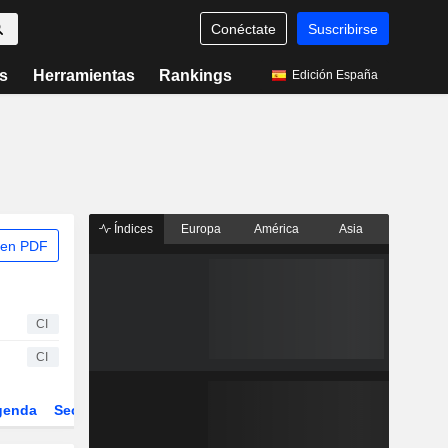
Conéctate
Suscribirse
s
Herramientas
Rankings
Edición España
Índices
Europa
América
Asia
 en PDF
CI
CI
genda
Sector