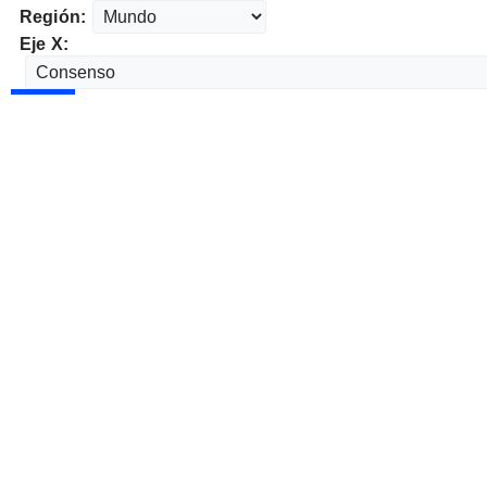
Región:
Eje X: