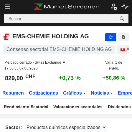
EMS-CHEMIE HOLDING AG
829,00
CHF
+0,73 %
EMS-CHEMIE HOLDING AG
Consenso sectorial EMS-CHEMIE HOLDING AG
Ac
Mercado cerrado -
Swiss Exchange
Varia. 1 de
17:30:53 07/08/2026
enero.
CHF
+0,73 %
829,00
+50,86 %
Resumen
Cotizaciones
Gráficos
Noticias
Empr
Rendimiento Sectorial
Valoraciones sectoriales
Dividendos 
Sector: