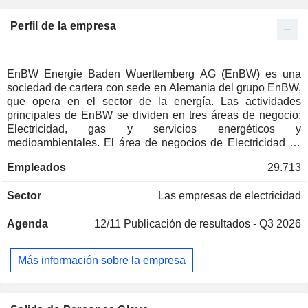
Perfil de la empresa
EnBW Energie Baden Wuerttemberg AG (EnBW) es una
sociedad de cartera con sede en Alemania del grupo EnBW,
que opera en el sector de la energía. Las actividades
principales de EnBW se dividen en tres áreas de negocio:
Electricidad, gas y servicios energéticos y
medioambientales. El área de negocios de Electricidad se
divide en Generación y comercio de electricidad, y Red
Empleados
29.713
eléctrica y divisiones de ventas. Genera electricidad a partir
de energía nuclear, hidroeléctrica, solar, geotérmica y eólica,
Sector
Las empresas de electricidad
entre otras. El área de negocio de Gas consiste en el área
de midstream, incluyendo los acuerdos de importación e
Agenda
12/11
Publicación de resultados - Q3 2026
infraestructura, almacenamiento, comercio, así como el área
de downstream, incluyendo la distribución y venta. El área
de negocio de Energía y Servicios Ambientales incluye
Más información sobre la empresa
áreas como la eliminación de desechos térmicos y no
térmicos, el agua y otros servicios relacionados con la
energía. La empresa también tiene oficinas de venta y
filiales en Alemania y en toda Europa central y oriental.