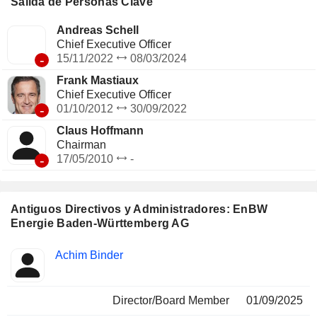
Salida de Personas Clave
Andreas Schell
Chief Executive Officer
-
15/11/2022
08/03/2024
Frank Mastiaux
Chief Executive Officer
-
01/10/2012
30/09/2022
Claus Hoffmann
Chairman
-
17/05/2010
-
Antiguos Directivos y Administradores: EnBW
Energie Baden-Württemberg AG
Funciones
Achim Binder
Insider
ocupadas
Director/Board Member
01/09/2025