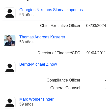
Funciones
Georgios Nikolaos Stamatelopoulos
Director
ocupadas
56 años
Chief Executive Officer
08/03/2024
Thomas Andreas Kusterer
58 años
Director of Finance/CFO
01/04/2011
Bernd-Michael Zinow
Compliance Officer
-
General Counsel
-
Marc Wolpensinger
59 años