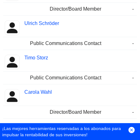
Director/Board Member
-
Ulrich Schröder
Public Communications Contact
-
Timo Storz
Public Communications Contact
-
Carola Wahl
Director/Board Member
-
Friederike Eggstein
¡Las mejores herramientas reservadas a los abonados para
impulsar la rentabilidad de sus inversiones!