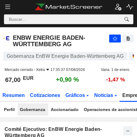
ENBW ENERGIE BADEN-WÜRTTEMBERG AG
67,00
€
+0,90 %
ENBW ENERGIE BADEN-
WÜRTTEMBERG AG
Gobernanza EnBW Energie Baden-Württemberg AG
Mercado cerrado -
Xetra
17:35:37 07/08/2026
Varia. 1 de enero.
EUR
+0,90 %
67,00
-1,47 %
Resumen
Cotizaciones
Gráficos
Noticias
Empr
Perfil
Gobernanza
Accionariado
Operaciones de accionis
Comité Ejecutivo: EnBW Energie Baden-
Württemberg AG