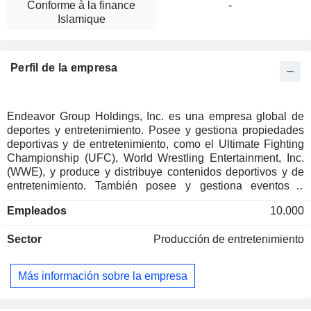
Conforme à la finance
-
Islamique
Perfil de la empresa
Endeavor Group Holdings, Inc. es una empresa global de
deportes y entretenimiento. Posee y gestiona propiedades
deportivas y de entretenimiento, como el Ultimate Fighting
Championship (UFC), World Wrestling Entertainment, Inc.
(WWE), y produce y distribuye contenidos deportivos y de
entretenimiento. También posee y gestiona eventos y
experiencias en directo, y representa a talentos del deporte,
Empleados
10.000
el entretenimiento y la moda. El segmento de Propiedades
Deportivas Propias de la empresa comprende una cartera
Sector
Producción de entretenimiento
de propiedades deportivas, entre las que se incluyen UFC,
WWE, Professional Bull Riders (PBR) y la Euroliga. Su
segmento de Eventos, Experiencias y Derechos posee y
Más información sobre la empresa
eventos, entre los que se incluyen el Open de Miami y el
Open de Madrid, las ferias de arte Frieze, The Armory Show,
EXPO Chicago, Barrett-Jackson, la Semana de la Moda de