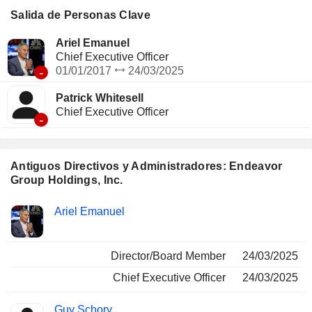
Australia y Hyde Park Winter Wonderland. Su segmento de
Salida de Personas Clave
Representación proporciona servicios de estrategia de
marca, marketing, publicidad, relaciones públicas, análisis,
Ariel Emanuel
digitales, activación y experienciales a clientes corporativos
Chief Executive Officer
y de otro tipo.
-
01/01/2017
24/03/2025
Patrick Whitesell
Chief Executive Officer
-
Antiguos Directivos y Administradores: Endeavor
Group Holdings, Inc.
Funciones
Ariel Emanuel
Insider
ocupadas
Director/Board Member
24/03/2025
Chief Executive Officer
24/03/2025
Guy Schory