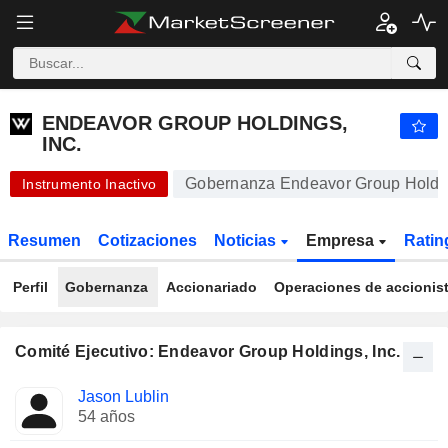
ENDEAVOR GROUP HOLDINGS, INC.
29,25
$
+1,46 %
ENDEAVOR GROUP HOLDINGS,
INC.
Gobernanza Endeavor Group Holdin
Instrumento Inactivo
Resumen
Cotizaciones
Noticias
Empresa
Ratin
Perfil
Gobernanza
Accionariado
Operaciones de accionis
Comité Ejecutivo: Endeavor Group Holdings, Inc.
Funciones
Jason Lublin
Director
ocupadas
54 años