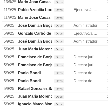
13/9/25
Marin Jose Casas
Otros
11/9/25
Pablo Azcoitia Lorente
Ejecutivo/alto directivo
Otros
11/9/25
Marin Jose Casas
Otros
5/9/25
José Damián Bogas Gálvez
Administrador
Otros
5/9/25
Gonzalo Carbó de Hay
Ejecutivo/alto directivo
Otros
5/9/25
José Damián Bogas Gálvez
Administrador
Otros
5/9/25
Juan María Moreno Mellado
Otros
5/9/25
Francisco de Borja Acha Besga
Director jurídico
Otros
5/9/25
Francisco de Borja Acha Besga
Director jurídico
Otros
5/9/25
Paolo Bondi
Director de recursos humanos
Otros
5/9/25
Paolo Bondi
Director de recursos humanos
Otros
5/9/25
Rafael Gonzalez Sanchez
Otros
5/9/25
Juan María Moreno Mellado
Otros
5/9/25
Ignacio Mateo Montoya
Otros