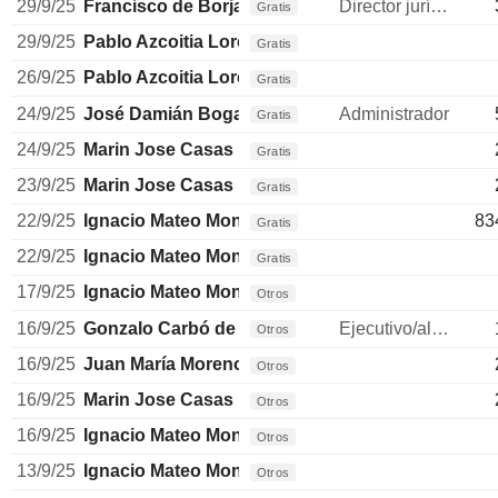
29/9/25
Francisco de Borja Acha Besga
Director jurídico
Gratis
29/9/25
Pablo Azcoitia Lorente
Gratis
26/9/25
Pablo Azcoitia Lorente
Gratis
24/9/25
José Damián Bogas Gálvez
Administrador
Gratis
24/9/25
Marin Jose Casas
Gratis
23/9/25
Marin Jose Casas
Gratis
22/9/25
Ignacio Mateo Montoya
83
Gratis
22/9/25
Ignacio Mateo Montoya
Gratis
17/9/25
Ignacio Mateo Montoya
Otros
16/9/25
Gonzalo Carbó de Hay
Ejecutivo/alto directivo
Otros
16/9/25
Juan María Moreno Mellado
Otros
16/9/25
Marin Jose Casas
Otros
16/9/25
Ignacio Mateo Montoya
Otros
13/9/25
Ignacio Mateo Montoya
Otros