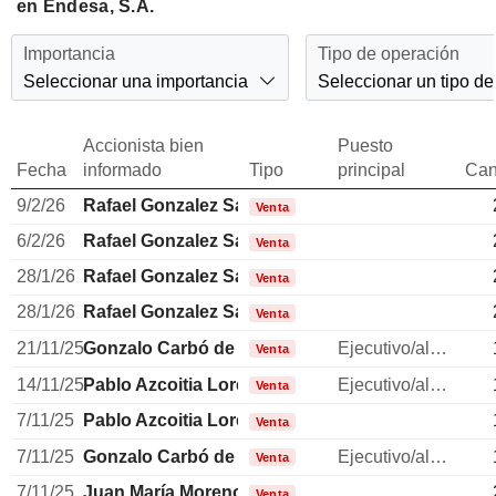
en Endesa, S.A.
Importancia
Tipo de operación
Seleccionar una importancia
Seleccionar un tipo de
Accionista bien
Puesto
Fecha
informado
Tipo
principal
Can
9/2/26
Rafael Gonzalez Sanchez
Venta
6/2/26
Rafael Gonzalez Sanchez
Venta
28/1/26
Rafael Gonzalez Sanchez
Venta
28/1/26
Rafael Gonzalez Sanchez
Venta
21/11/25
Gonzalo Carbó de Hay
Ejecutivo/alto directivo
Venta
14/11/25
Pablo Azcoitia Lorente
Ejecutivo/alto directivo
Venta
7/11/25
Pablo Azcoitia Lorente
Venta
7/11/25
Gonzalo Carbó de Hay
Ejecutivo/alto directivo
Venta
7/11/25
Juan María Moreno Mellado
Venta